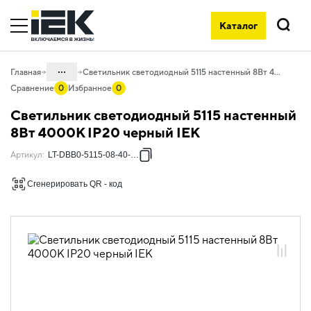
Каталог
Поиск
...
Главная
Светильник светодиодный 5115 настенный 8Вт 4000К IP20 черный IEK
Сравнение
0
Избранное
0
Каталог
Светильник светодиодный 5115 настенный
10. Светотехника
8Вт 4000К IP20 черный IEK
10.02 Коммунальное и бытовое
Артикул
:
LT-DBB0-5115-08-40-K02
освещение
Сгенерировать QR - код
10.02.04 Декоративное освещение
10.02.04.07 Светильники для
подсветки картин и зеркал