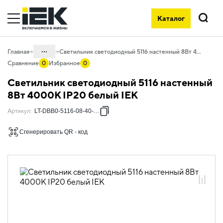
Каталог
Поиск
...
Главная
Светильник светодиодный 5116 настенный 8Вт 4000К IP20 белый IEK
Сравнение
0
Избранное
0
Каталог
Светильник светодиодный 5116 настенный
10. Светотехника
8Вт 4000К IP20 белый IEK
10.02 Коммунальное и бытовое
Артикул
:
LT-DBB0-5116-08-40-K01
освещение
Сгенерировать QR - код
10.02.04 Декоративное освещение
10.02.04.07 Светильники для
подсветки картин и зеркал