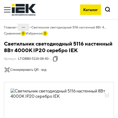
Каталог
Поиск
...
Главная
Светильник светодиодный 5116 настенный 8Вт 4000К IP20 серебро IEK
Сравнение
0
Избранное
0
Каталог
Светильник светодиодный 5116 настенный
10. Светотехника
8Вт 4000К IP20 серебро IEK
10.02 Коммунальное и бытовое
Артикул
:
LT-DBB0-5116-08-40-K27
освещение
Сгенерировать QR - код
10.02.04 Декоративное освещение
10.02.04.07 Светильники для
подсветки картин и зеркал