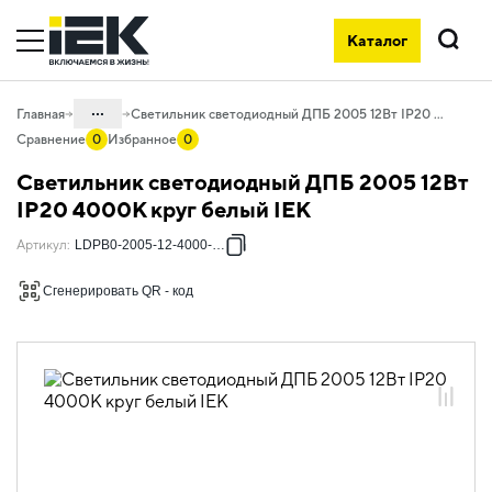
Каталог
Поиск
...
Главная
Светильник светодиодный ДПБ 2005 12Вт IP20 4000К круг белый IEK
Сравнение
0
Избранное
0
Каталог
Светильник светодиодный ДПБ 2005 12Вт
10. Светотехника
IP20 4000К круг белый IEK
10.02 Коммунальное и бытовое
Артикул
:
LDPB0-2005-12-4000-K01
освещение
Сгенерировать QR - код
10.02.04 Декоративное освещение
10.02.04.03 Светильники настенно-
потолочные