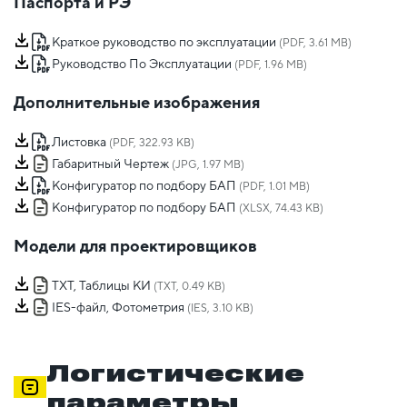
Паспорта и РЭ
Краткое руководство по эксплуатации
(PDF, 3.61 MB)
Руководство По Эксплуатации
(PDF, 1.96 MB)
Дополнительные изображения
Листовка
(PDF, 322.93 KB)
Габаритный Чертеж
(JPG, 1.97 MB)
Конфигуратор по подбору БАП
(PDF, 1.01 MB)
Конфигуратор по подбору БАП
(XLSX, 74.43 KB)
Модели для проектировщиков
TXT, Таблицы КИ
(TXT, 0.49 KB)
IES-файл, Фотометрия
(IES, 3.10 KB)
Логистические
параметры