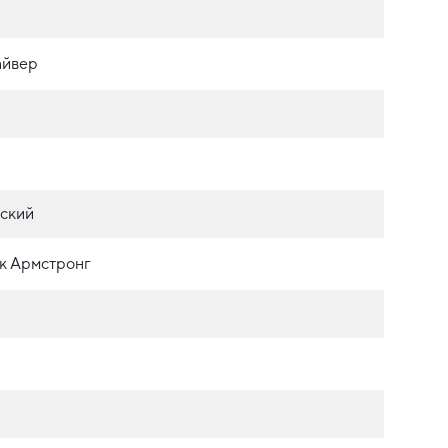
айвер
ский
к Армстронг