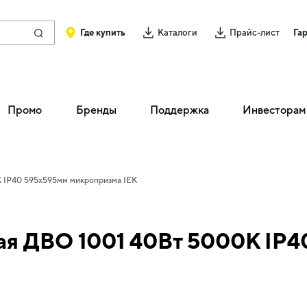
Где купить
Каталоги
Прайс-лист
Га
Промо
Бренды
Поддержка
Инвесторам
 IP40 595х595мм микропризма IEK
ая ДВО 1001 40Вт 5000К IP4