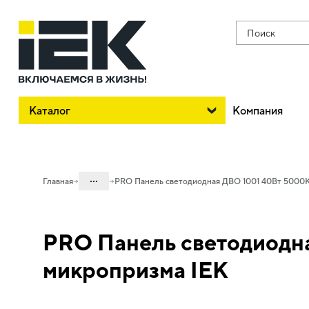
Поиск
Каталог
Компания
...
Главная
PRO Панель светодиодная ДВО 1001 40Вт 5000К
Каталог
PRO Панель светодиодн
10. Светотехника
10.10 Проектное освещение
микропризма IEK
LIGHTING PRO
10.10.02 Панели светодиодные PRO