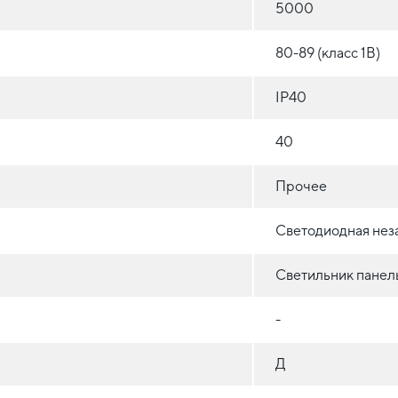
5000
80-89 (класс 1B)
IP40
40
Прочее
Светодиодная нез
Светильник панел
-
Д