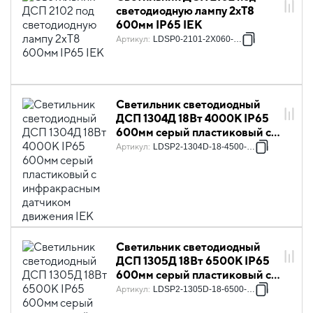
светодиодную лампу 2хT8
600мм IP65 IEK
Артикул
:
LDSP0-2101-2X060-K01
Светильник светодиодный
ДСП 1304Д 18Вт 4000К IP65
600мм серый пластиковый с
инфракрасным датчиком
Артикул
:
LDSP2-1304D-18-4500-K03
движения IEK
Светильник светодиодный
ДСП 1305Д 18Вт 6500К IP65
600мм серый пластиковый с
инфракрасным датчиком
Артикул
:
LDSP2-1305D-18-6500-K03
движения IEK