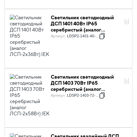
Светильник светодиодный
ДСП 1401 40Вт IP65
серебристый (аналог
ЛСП-2х36Вт) IEK
Артикул
:
LDSP2-1401-40-K23
Светильник светодиодный
ДСП 1403 70Вт IP65
серебристый (аналог
ЛСП-2х58Вт) IEK
Артикул
:
LDSP2-1403-72-K23
Светильник аварийный ДСП