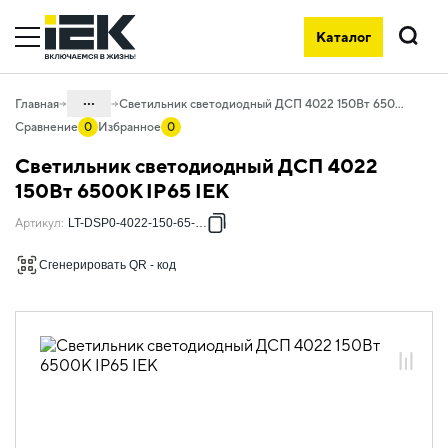
Каталог
Поиск
...
Главная
Светильник светодиодный ДСП 4022 150Вт 6500К IP65 IEK
Сравнение
0
Избранное
0
Каталог
Светильник светодиодный ДСП 4022
10. Светотехника
150Вт 6500К IP65 IEK
10.04 Промышленное освещение
Артикул
:
LT-DSP0-4022-150-65-K02
10.04.03 Светильники для высоких
Сгенерировать QR - код
пролетов
10.04.03.04 Светильники ДСП 4022