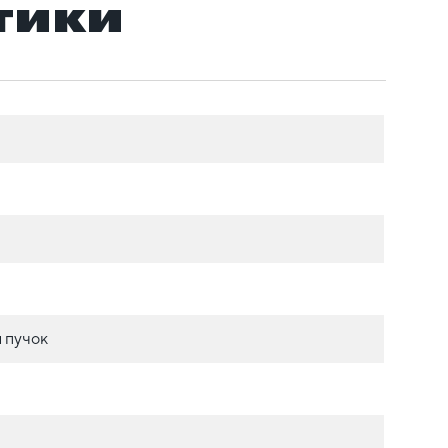
тики
 пучок