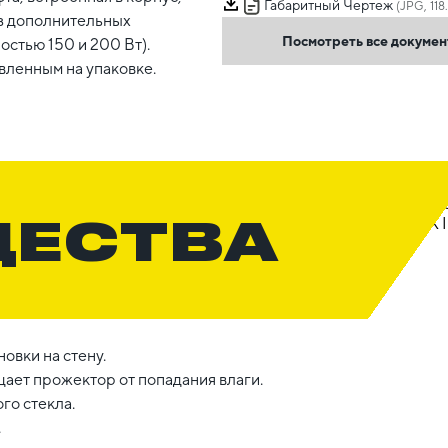
Габаритный Чертеж
(JPG, 118
ез дополнительных
Посмотреть все докуме
стью 150 и 200 Вт).
вленным на упаковке.
ЩЕСТВА
овки на стену.
ает прожектор от попадания влаги.
го стекла.
.