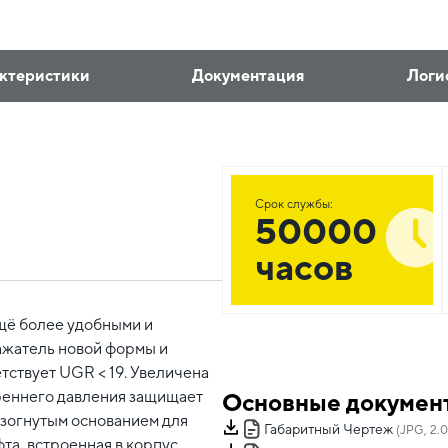
ктеристики
Документация
Логи
Срок службы:
50000
часов
щё более удобными и
ажатель новой формы и
тствует UGR < 19. Увеличена
треннего давления защищает
Основные докумен
изогнутым основанием для
Габаритный Чертеж
(JPG, 2.
та, встроенная в корпус,