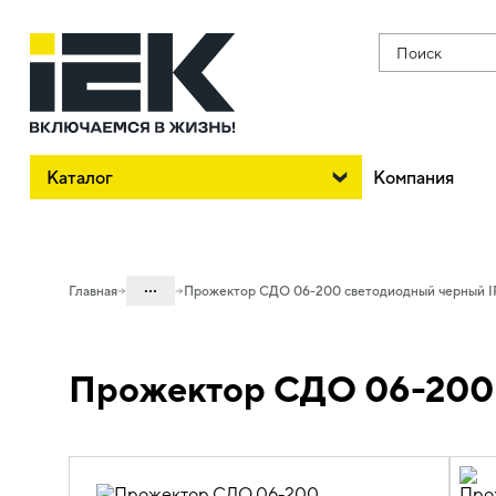
Поиск
Каталог
Компания
...
Главная
Прожектор СДО 06-200 светодиодный черный I
Каталог
Прожектор СДО 06-200 
10. Светотехника
10.05 Уличное и архитектурное
освещение
10.05.01 Прожекторы светодиодные
СДО