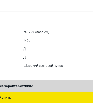
70-79 (класс 2A)
IP65
Д
Д
Широкий световой пучок
се характеристики
Купить