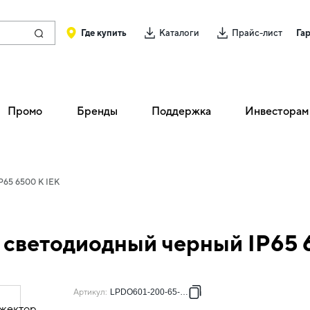
Где купить
Каталоги
Прайс-лист
Га
Промо
Бренды
Поддержка
Инвесторам
P65 6500 K IEK
светодиодный черный IP65 
Артикул
:
LPDO601-200-65-K02