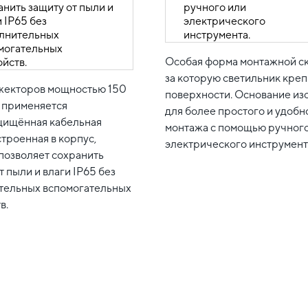
Особая форма монтажной с
за которую светильник креп
жекторов мощностью 150
поверхности. Основание из
т применяется
для более простого и удобн
щищённая кабельная
монтажа с помощью ручного
строенная в корпус,
электрического инструмент
позволяет сохранить
т пыли и влаги IP65 без
тельных вспомогательных
в.