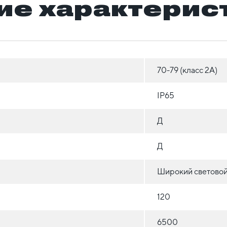
ие характерис
70-79 (класс 2A)
IP65
Д
Д
Широкий световой
120
6500