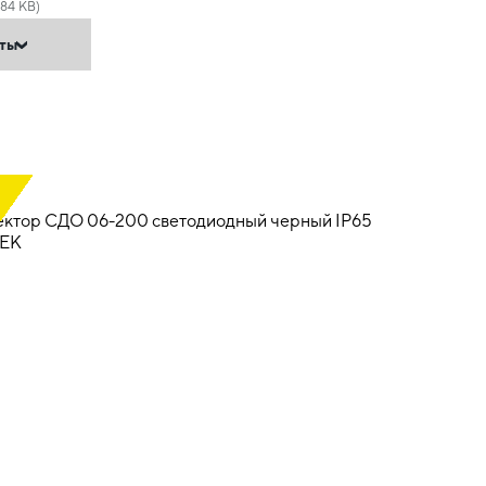
.84 KB)
нты