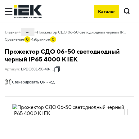
Каталог
Поиск
...
Главная
Прожектор СДО 06-50 светодиодный черный IP65 4000 K IEK
Сравнение
0
Избранное
0
Каталог
Прожектор СДО 06-50 светодиодный
10. Светотехника
черный IP65 4000 K IEK
10.05 Уличное и архитектурное
Артикул
:
LPDO601-50-40-K02
освещение
Сгенерировать QR - код
10.05.01 Прожекторы светодиодные
СДО
10.05.01.01 Прожекторы СДО-06