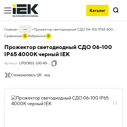
Каталог
Поиск
...
Главная
Прожектор светодиодный СДО 06-100 IP65 4000К черный IEK
Сравнение
0
Избранное
0
Каталог
Прожектор светодиодный СДО 06-100
10. Светотехника
IP65 4000К черный IEK
10.05 Уличное и архитектурное
Артикул
:
LPDO601-100-40-K02
освещение
Сгенерировать QR - код
10.05.01 Прожекторы светодиодные
СДО
10.05.01.01 Прожекторы СДО-06