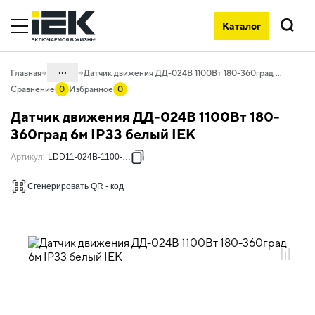
Каталог
Поиск
...
Главная
Датчик движения ДД-024В 1100Вт 180-360град 6м IP33 белый IEK
Сравнение
0
Избранное
0
Каталог
Датчик движения ДД-024В 1100Вт 180-
10. Светотехника
360град 6м IP33 белый IEK
10.07 Управление освещением и
Артикул
:
LDD11-024B-1100-001
комплектующие
Сгенерировать QR - код
10.07.01 Датчики движения
10.07.01.01 Датчики движения
инфракрасные