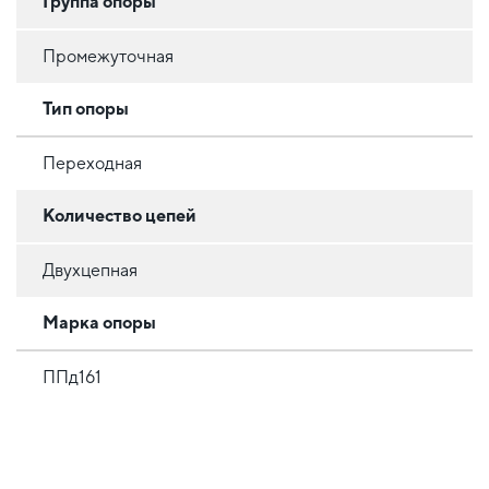
Группа опоры
Промежуточная
Тип опоры
Переходная
Количество цепей
Двухцепная
Марка опоры
ППд161