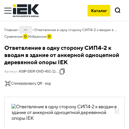
Каталог
Поиск
...
Главная
Ответвление в одну сторону СИП4-2 к вводам в здание от анкерной одноцепной деревянной опоры IEK
Сравнение
0
Избранное
0
Каталог
Ответвление в одну сторону СИП4-2 к
55. Типовые решения для АСИП
вводам в здание от анкерной одноцепной
деревянной опоры IEK
55.02 Типовые решения для
деревянных опор
Артикул
:
ASIP-DER-OVD-401-11-00
55.02.02 Ответвления СИП
Сгенерировать QR - код