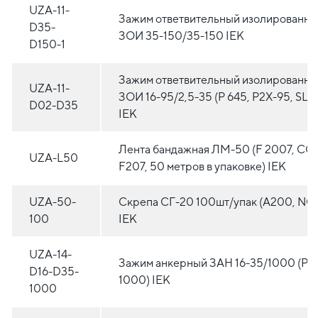
UZA-11-
Зажим ответвительный изолированн
D35-
ЗОИ 35-150/35-150 IEK
D150-1
Зажим ответвительный изолированн
UZA-11-
ЗОИ 16-95/2,5-35 (P 645, P2X-95, SLIW
D02-D35
IEK
Лента бандажная ЛМ-50 (F 2007, COT
UZA-L50
F207, 50 метров в упаковке) IEK
UZA-50-
Скрепа СГ-20 100шт/упак (A200, NC 
100
IEK
UZA-14-
Зажим анкерный ЗАН 16-35/1000 (PA
D16-D35-
1000) IEK
1000