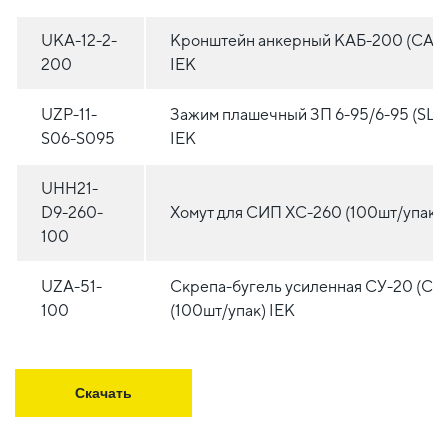
UKA-12-2-
Кронштейн анкерный КАБ-200 (CAB
200
IEK
UZP-11-
Зажим плашечный ЗП 6-95/6-95 (SL37
S06-S095
IEK
UHH21-
D9-260-
Хомут для СИП ХС-260 (100шт/упак) 
100
UZA-51-
Скрепа-бугель усиленная СУ-20 (CO
100
(100шт/упак) IEK
Скачать