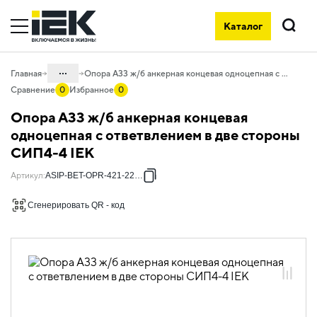
Каталог
Поиск
...
Главная
Опора А33 ж/б анкерная концевая одноцепная с ответвлением в две стороны СИП4-4 IEK
Сравнение
0
Избранное
0
Каталог
Опора А33 ж/б анкерная концевая
55. Типовые решения для АСИП
одноцепная с ответвлением в две стороны
СИП4-4 IEK
55.01 Типовые решения для
железобетонных опор
Артикул
:
ASIP-BET-OPR-421-22-07
55.01.01 Опоры железобетонные
Сгенерировать QR - код
55.01.01.07 Анкерные концевые
одноцепные