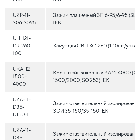
UZP-11-
Зажим плашечный ЗП 6-95/6-95 (SL37
S06-S095
IEK
UHH21-
D9-260-
Хомут для СИП ХС-260 (100шт/упак) 
100
UKA-12-
Кронштейн анкерный КАМ-4000 (C
1500-
1500/2000, SO 253) IEK
4000
UZA-11-
Зажим ответвительный изолированн
D35-
ЗОИ 35-150/35-150 IEK
D150-1
UZA-11-
Зажим ответвительный изолированн
D35-