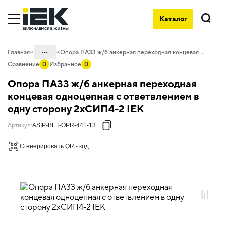
Каталог
Поиск
...
Главная
Опора ПА33 ж/б анкерная переходная концевая одноцепная с ответвлением в одну сторону 2хСИП4-2 IEK
Сравнение
0
Избранное
0
Каталог
Опора ПА33 ж/б анкерная переходная
55. Типовые решения для АСИП
концевая одноцепная с ответвлением в
одну сторону 2хСИП4-2 IEK
55.01 Типовые решения для
железобетонных опор
Артикул
:
ASIP-BET-OPR-441-13-09
55.01.01 Опоры железобетонные
Сгенерировать QR - код
55.01.01.09 Анкерные переходные
концевые одноцепные