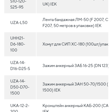
S10-120-
UK) IEK
S25-95
Лента бандажная ЛМ-50 (F 2007, CO
UZA-L50
F207, 50 метров в упаковке) IEK
UHH21-
D6-180-
Хомут для СИП ХС-180 (100шт/упак) 
100
UZA-14-
Зажим анкерный ЗАБ 16-25 (DN 123) 
D16-D25-S
UZA-14-
Зажим анкерный ЗАН 50-70/1500 (P
D50-D70-
1500) IEK
1500
UKA-12-2-
Кронштейн анкерный КАБ-200 (CAB
200
IEK