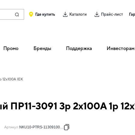
Где купить
Каталоги
Прайс-лист
Га
Промо
Бренды
Поддержка
Инвесторам
p 12х100А IEK
 ПР11-3091 3p 2х100А 1p 12
Артикул
:
NKU10-PTRS-11309100-01