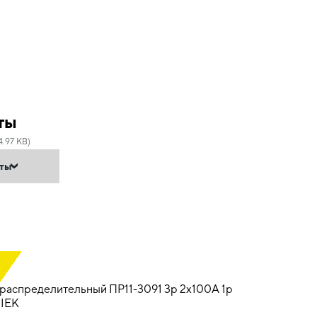
ты
4.97 KB)
нты