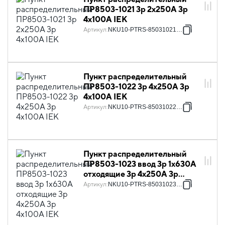
ПР8503-1021 3p 2х250А 3p
4х100А IEK
Артикул
:
NKU10-PTRS-85031021-01
Пункт распределительный
ПР8503-1022 3p 4х250А 3p
4х100А IEK
Артикул
:
NKU10-PTRS-85031022-01
Пункт распределительный
ПР8503-1023 ввод 3p 1х630А
отходящие 3p 4х250А 3p
4х100А IEK
Артикул
:
NKU10-PTRS-85031023-01