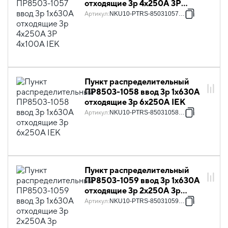
отходящие 3p 4х250А 3P
4х100А IEK
Артикул
:
NKU10-PTRS-85031057-01
Пункт распределительный
ПР8503-1058 ввод 3p 1х630А
отходящие 3p 6х250А IEK
Артикул
:
NKU10-PTRS-85031058-01
Пункт распределительный
ПР8503-1059 ввод 3p 1х630А
отходящие 3p 2х250А 3p
2х100А IEK
Артикул
:
NKU10-PTRS-85031059-01