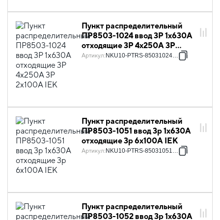
Пункт распределительный
ПР8503-1024 ввод 3Р 1х630А
отходящие 3Р 4х250А 3Р
2х100А IEK
Артикул
:
NKU10-PTRS-85031024-01
Пункт распределительный
ПР8503-1051 ввод 3p 1х630А
отходящие 3p 6х100А IEK
Артикул
:
NKU10-PTRS-85031051-01
Пункт распределительный
ПР8503-1052 ввод 3p 1х630А