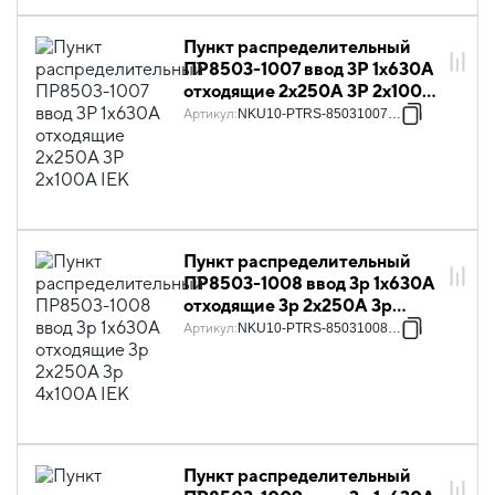
Пункт распределительный
ПР8503-1007 ввод 3Р 1х630А
отходящие 2х250А 3Р 2х100А
IEK
Артикул
:
NKU10-PTRS-85031007-01
Пункт распределительный
ПР8503-1008 ввод 3p 1х630А
отходящие 3p 2х250А 3p
4х100А IEK
Артикул
:
NKU10-PTRS-85031008-01
Пункт распределительный