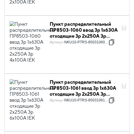
Пункт распределительный
ПР8503-1060 ввод 3p 1х630А
отходящие 3p 2х250А 3p
4х100А IEK
Артикул
:
NKU10-PTRS-85031060-01
Пункт распределительный
ПР8503-1061 ввод 3p 1х630А
отходящие 3p 2х250А 3p
6х100А IEK
Артикул
:
NKU10-PTRS-85031061-01