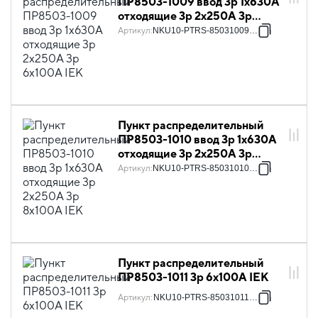
ПР8503-1009 ввод 3p 1х630А
отходящие 3p 2х250А 3p
6х100А IEK
Артикул
:
NKU10-PTRS-85031009-01
Пункт распределительный
ПР8503-1010 ввод 3p 1х630А
отходящие 3p 2х250А 3p
8х100А IEK
Артикул
:
NKU10-PTRS-85031010-01
Пункт распределительный
ПР8503-1011 3p 6х100А IEK
Артикул
:
NKU10-PTRS-85031011-01