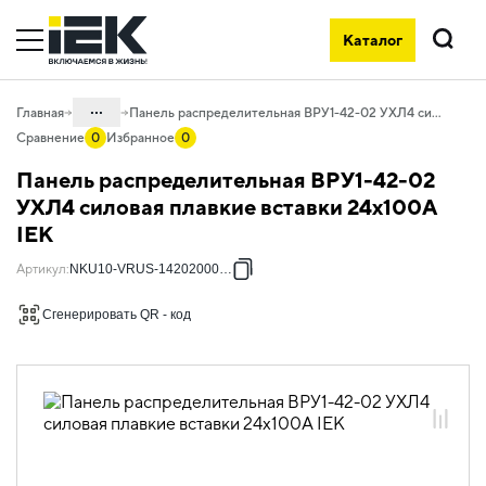
Каталог
Поиск
...
Главная
Панель распределительная ВРУ1-42-02 УХЛ4 силовая плавкие вставки 24х100А IEK
Сравнение
0
Избранное
0
Каталог
Панель распределительная ВРУ1-42-02
50. Типовые решения НКУ
УХЛ4 силовая плавкие вставки 24х100А
IEK
50.02 ВРУ
50.02.02 НКУ ВРУ
Артикул
:
NKU10-VRUS-14202000-02
Распределительные панели
Сгенерировать QR - код
50.02.02.04 ВРУ Распределительные
панели ВРУ-1