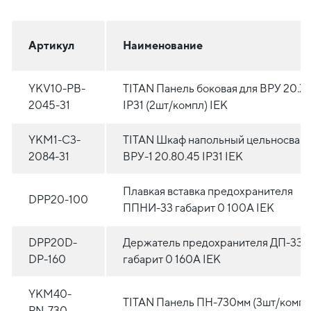
Артикул
Наименование
YKV10-PB-
TITAN Панель боковая для ВРУ 20.Х
2045-31
IP31 (2шт/компл) IEK
YKM1-C3-
TITAN Шкаф напольный цельносвар
2084-31
ВРУ-1 20.80.45 IP31 IEK
Плавкая вставка предохранителя
DPP20-100
ППНИ-33 габарит 0 100А IEK
DPP20D-
Держатель предохранителя ДП-33
DP-160
габарит 0 160А IEK
YKM40-
TITAN Панель ПН-730мм (3шт/компл
PN-730