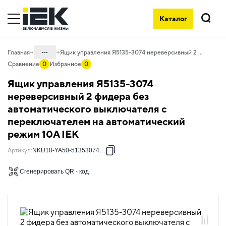
Каталог
Поиск
...
Главная
Ящик управления Я5135-3074 нереверсивный 2 фидера без автоматического выключателя с переключателем на автоматический режим 10А IEK
Сравнение
0
Избранное
0
Каталог
Ящик управления Я5135-3074
50. Типовые решения НКУ
нереверсивный 2 фидера без
автоматического выключателя с
50.10 Ящики управления
электродвигателями
переключателем на автоматический
режим 10А IEK
50.10.01 НКУ ящики управления
электродвигателями Я5000
Артикул
:
NKU10-YA50-51353074-01
50.10.01.01 Ящики управления
электродвигателями Я5000
Сгенерировать QR - код
двухфидерные нереверсивные