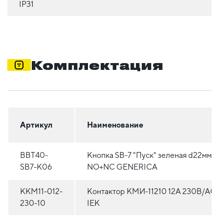
IP31
Комплектация
Артикул
Наименование
BBT40-
Кнопка SВ-7 "Пуск" зеленая d22мм/
SB7-K06
NO+NC GENERICA
KKM11-012-
Контактор КМИ-11210 12А 230В/АС
230-10
IEK