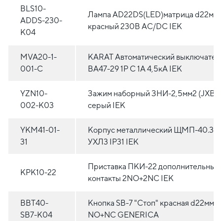
BLS10-
Лампа AD22DS(LED)матрица d22мм
ADDS-230-
красный 230В AC/DC IEK
K04
MVA20-1-
KARAT Автоматический выключател
001-C
ВА47-29 1P C 1А 4,5кА IEK
YZN10-
Зажим наборный ЗНИ-2,5мм2 (JXB2
002-K03
серый IEK
YKM41-01-
Корпус металлический ЩМП-40.30.
31
УХЛ3 IP31 IEK
Приставка ПКИ-22 дополнительные
KPK10-22
контакты 2NO+2NC IEK
BBT40-
Кнопка SВ-7 "Стоп" красная d22мм/
SB7-K04
NO+NC GENERICA