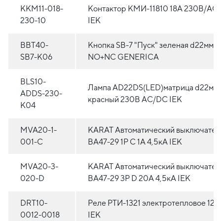
KKM11-018-
Контактор КМИ-11810 18А 230В/АС
230-10
IEK
BBT40-
Кнопка SВ-7 "Пуск" зеленая d22мм/
SB7-K06
NO+NC GENERICA
BLS10-
Лампа AD22DS(LED)матрица d22мм
ADDS-230-
красный 230В AC/DC IEK
K04
MVA20-1-
KARAT Автоматический выключател
001-C
ВА47-29 1P C 1А 4,5кА IEK
MVA20-3-
KARAT Автоматический выключател
020-D
ВА47-29 3P D 20А 4,5кА IEK
DRT10-
Реле РТИ-1321 электротепловое 12-
0012-0018
IEK