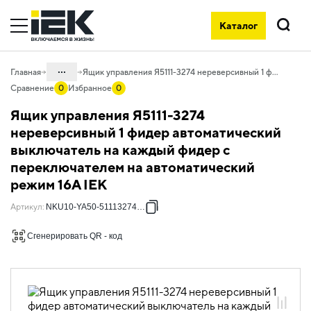
Каталог
Поиск
...
Главная
Ящик управления Я5111-3274 нереверсивный 1 фидер автоматический выключатель на каждый фидер с переключателем на автоматический режим 16А IEK
Сравнение
0
Избранное
0
Каталог
Ящик управления Я5111-3274
50. Типовые решения НКУ
нереверсивный 1 фидер автоматический
выключатель на каждый фидер с
50.10 Ящики управления
электродвигателями
переключателем на автоматический
режим 16А IEK
50.10.01 НКУ ящики управления
электродвигателями Я5000
Артикул
:
NKU10-YA50-51113274-01
50.10.01.03 Ящики управления
электродвигателями Я5000
Сгенерировать QR - код
однофидерные нереверсивные