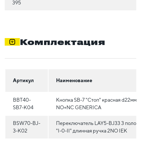
395
Комплектация
Артикул
Наименование
BBT40-
Кнопка SВ-7 "Стоп" красная d22мм/
SB7-K04
NO+NC GENERICA
BSW70-BJ-
Переключатель LAY5-BJ33 3 полож
3-K02
"I-0-II" длинная ручка 2NO IEK