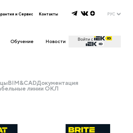
арантия и Сервис
Контакты
РУС
Войти с
Обучение
Новости
ицы
BIM&CAD
Документация
абельные линии ОКЛ