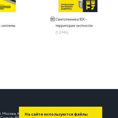
е
Светотехника IEK -
 системы
территория честности
(1.2 Мб)
, Москва, Киевское шоссе, 22-й километр, 6А, стр. 1,
На сайте используются файлы
Comcity B1