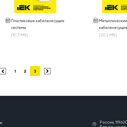
Пластиковые кабеленесущие
Металлически
системы
кабеленесущие
(10.7 Мб)
(20.2 Мб)
1
2
3
Россия, 119620
сы
Бизнес-центр 