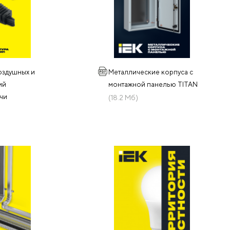
оздушных и
Металлические корпуса с
ий
монтажной панелью TITAN
чи
(18.2 Мб)