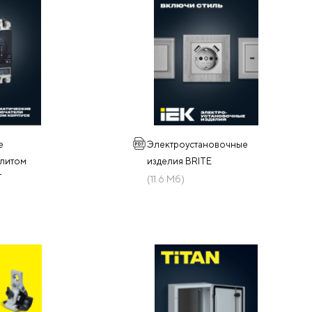
е
Электроустановочные
 литом
изделия BRITE
T
(11.6 Мб)