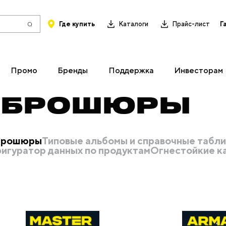
Где купить
Каталоги
Прайс-лист
Г
Промо
Бренды
Поддержка
Инвесторам
И БРОШЮРЫ
 брошюры
Типовые альбомы и справочные табл
игуратор данных по продуктам
Огнестойкие к