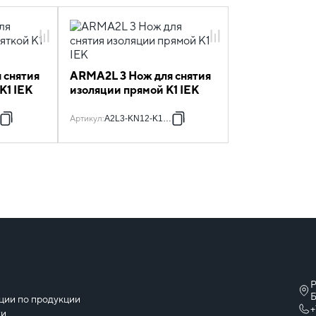
 снятия
ARMA2L 3 Нож для снятия
К1 IEK
изоляции прямой К1 IEK
2
Артикул
:
A2L3-KN12-K1-02
Р
ы
Б
ции по продукции
+
ки