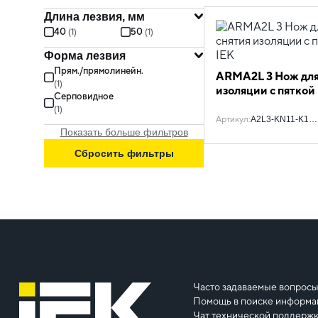
Длина лезвия, мм
08.03.04.02 Снятие изоляции
40
50
(
1
)
(
1
)
Форма лезвия
Прям./прямолинейн.
ARMA2L 3 Нож для
(
1
)
изоляции с пяткой 
Серповидное
(
1
)
Артикул
:
A2L3-KN11-K1-0
Показать больше фильтров
Сбросить фильтры
Часто задаваемые вопрос
Помощь в поиске информа
Чат технической поддерж