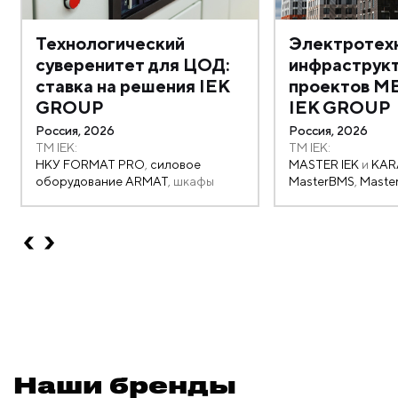
Технологический
Электротех
суверенитет для ЦОД:
инфраструк
ставка на решения IEK
проектов ME
GROUP
IEK GROUP
Россия, 2026
Россия, 2026
TM IEK:
TM IEK:
НКУ FORMAT PRO
,
силовое
MASTER IEK
и
KAR
оборудование ARMAT
, шкафы
MasterBMS
,
Maste
FORMAT
,
ONI
,
MasterSCADA 4D
,
MasterCAD,
ONI
шинопровод LINEBAR
Наши бренды