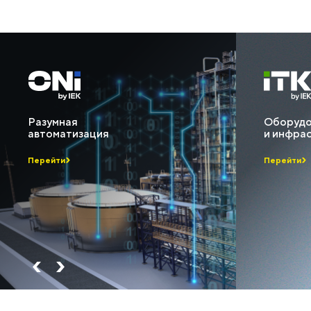
Разумная
Оборудо
автоматизация
и инфра
Перейти
Перейти