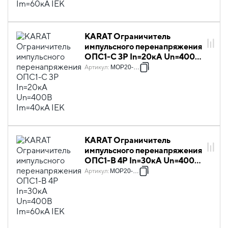
KARAT Ограничитель
импульсного перенапряжения
ОПС1-C 3P In=20кА Un=400В
Im=40кА IEK
Артикул
:
MOP20-3-C
KARAT Ограничитель
импульсного перенапряжения
ОПС1-B 4P In=30кА Un=400В
Im=60кА IEK
Артикул
:
MOP20-4-B