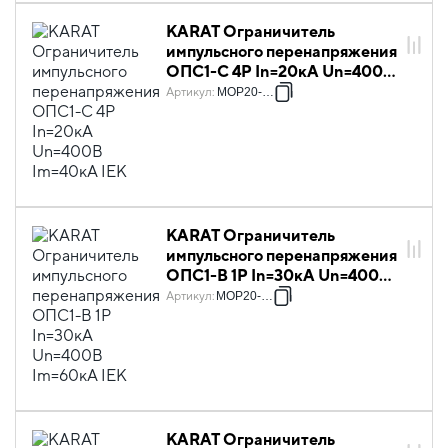
KARAT Ограничитель
импульсного перенапряжения
ОПС1-C 4P In=20кА Un=400В
Im=40кА IEK
Артикул
:
MOP20-4-C
KARAT Ограничитель
импульсного перенапряжения
ОПС1-B 1P In=30кА Un=400В
Im=60кА IEK
Артикул
:
MOP20-1-B
KARAT Ограничитель