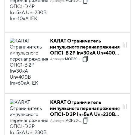
Im=10кА IEK
Артикул
:
MOP20-4-D
KARAT Ограничитель
импульсного перенапряжения
ОПС1-B 2P In=30кА Un=400В
Im=60кА IEK
Артикул
:
MOP20-2-B
KARAT Ограничитель
импульсного перенапряжения
ОПС1-D 3P In=5кА Un=230В
Im=10кА IEK
Артикул
:
MOP20-3-D