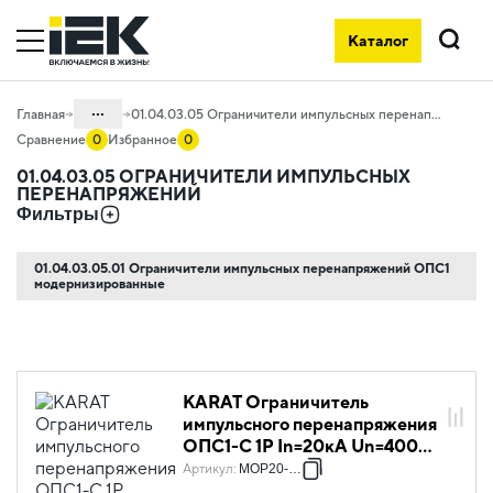
Каталог
Поиск
...
Главная
01.04.03.05 Ограничители импульсных перенапряжений
Сравнение
0
Избранное
0
Каталог
01.04.03.05 ОГРАНИЧИТЕЛИ ИМПУЛЬСНЫХ
ПЕРЕНАПРЯЖЕНИЙ
01. Модульное оборудование
Фильтры
01.04 Модульное оборудование
KARAT
01.04.03.05.01 Ограничители импульсных перенапряжений ОПС1
модернизированные
01.04.03 Дополнительные устройства
KARAT
KARAT Ограничитель
импульсного перенапряжения
ОПС1-C 1P In=20кА Un=400В
Im=40кА IEK
Артикул
:
MOP20-1-C