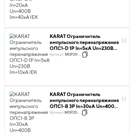
KARAT Ограничитель
импульсного перенапряжения
ОПС1-D 1P In=5кА Un=230В
Im=10кА IEK
Артикул
:
MOP20-1-D
KARAT Ограничитель
импульсного перенапряжения
ОПС1-B 3P In=30кА Un=400В
Im=60кА IEK
Артикул
:
MOP20-3-B