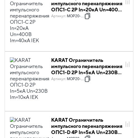
импульсного перенапряжения
ОПС1-C 2P In=20кА Un=400В
Im=40кА IEK
Артикул
:
MOP20-2-C
KARAT Ограничитель
импульсного перенапряжения
ОПС1-D 2P In=5кА Un=230В
Im=10кА IEK
Артикул
:
MOP20-2-D
KARAT Ограничитель
импульсного перенапряжения
ОПС1-D 4P In=5кА Un=230В