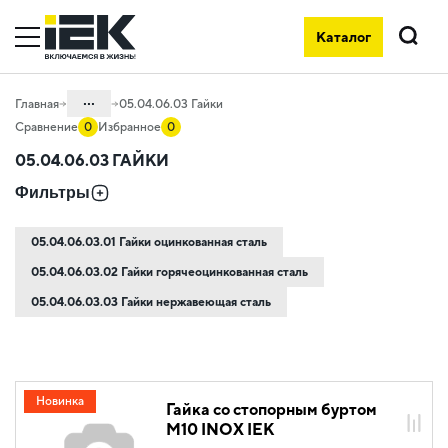
Каталог
Поиск
...
Главная
05.04.06.03 Гайки
Сравнение
0
Избранное
0
Каталог
05.04.06.03 ГАЙКИ
05. Системы для прокладки кабеля
Фильтры
05.04 Кабельные лотки и аксессуары
05.04.06.03.01 Гайки оцинкованная сталь
05.04.06 Метизы и крепеж
05.04.06.03.02 Гайки горячеоцинкованная сталь
05.04.06.03.03 Гайки нержавеющая сталь
Новинка
Гайка со стопорным буртом
М10 INOX IEK