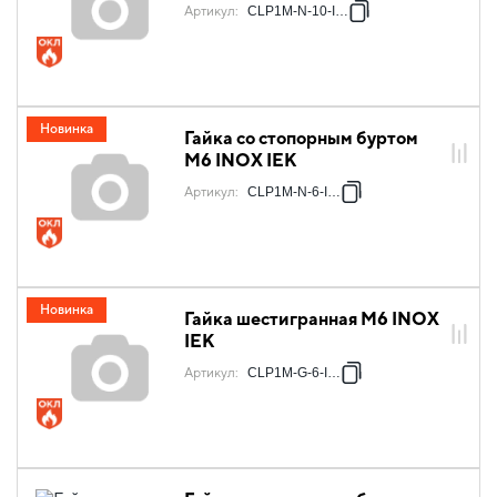
Артикул
:
CLP1M-N-10-INOX
Новинка
Гайка со стопорным буртом
М6 INOX IEK
Артикул
:
CLP1M-N-6-INOX
Новинка
Гайка шестигранная М6 INOX
IEK
Артикул
:
CLP1M-G-6-INOX