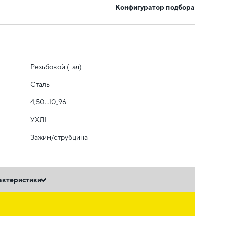
Конфигуратор подбора
Резьбовой (-ая)
Сталь
4,50...10,96
УХЛ1
Зажим/струбцина
актеристики
ь