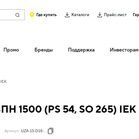
Где купить
Каталоги
Прайс-лист
Га
Промо
Бренды
Поддержка
Инвесторам
 IEK
Н 1500 (PS 54, SO 265) IEK
Артикул
:
UZA-15-D16-D95