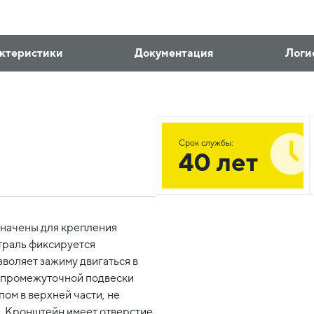
ктеристики
Документация
Логи
Срок службы:
40 лет
начены для крепления
траль фиксируется
оляет зажиму двигаться в
 промежуточной подвески
ом в верхней части, не
. Кронштейн имеет отверстие