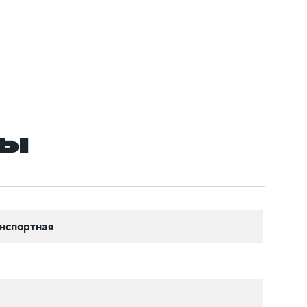
ры
нспортная