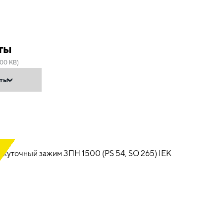
ты
.00 KB)
нты