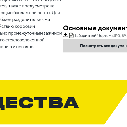
тов, также предусмотрена
мощью бандажной ленты. Для
абжен разделительными
йствию коррозии
Основные докумен
ельно промежуточным зажимом
Габаритный Чертеж
(JPG, 89
ого стекловолоконной
Посмотреть все докуме
чению и погодно-
ЩЕСТВА