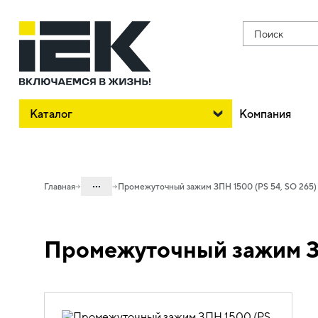
Поиск
Каталог
Компания
...
Главная
Промежуточный зажим ЗПН 1500 (PS 54, SO 265)
Каталог
Промежуточный зажим ЗП
43. Арматура для СИП, кабельные
муфты, силовые наконечники и гильзы
43.01 Оборудование и арматура
линейная для СИП до 1кВ
43.01.01 Арматура анкерно-