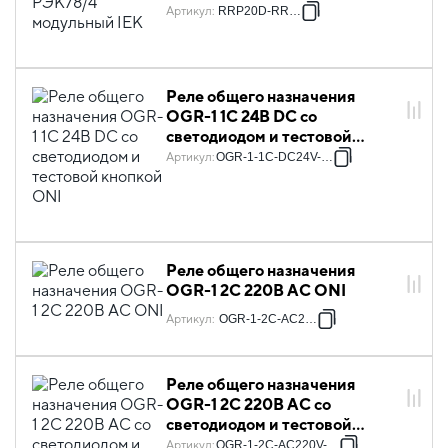
Артикул
:
RRP20D-RRM-4
Реле общего назначения
OGR-1 1C 24В DC со
светодиодом и тестовой
кнопкой ONI
Артикул
:
OGR-1-1C-DC24V-L-B
Реле общего назначения
OGR-1 2C 220В AC ONI
Артикул
:
OGR-1-2C-AC220V
Реле общего назначения
OGR-1 2C 220В AC со
светодиодом и тестовой
кнопкой ONI
Артикул
:
OGR-1-2C-AC220V-L-B