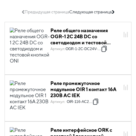
Предыдущая страница
Следующая страница
Реле общего назначения
OGR-1 2C 24В DC со
светодиодом и тестовой
кнопкой ONI
Артикул
:
OGR-1-2C-DC24V-L-B
Реле промежуточное
модульное OIR 1 контакт 16А
230В AC IEK
Артикул
:
OIR-116-AC230V
Реле интерфейсное ORK с