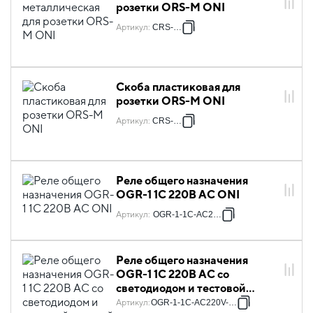
розетки ORS-M ONI
Артикул
:
CRS-M-1
Скоба пластиковая для
розетки ORS-M ONI
Артикул
:
CRS-M-2
Реле общего назначения
OGR-1 1C 220В AC ONI
Артикул
:
OGR-1-1C-AC220V
Реле общего назначения
OGR-1 1C 220В AC со
светодиодом и тестовой
кнопкой ONI
Артикул
:
OGR-1-1C-AC220V-L-B