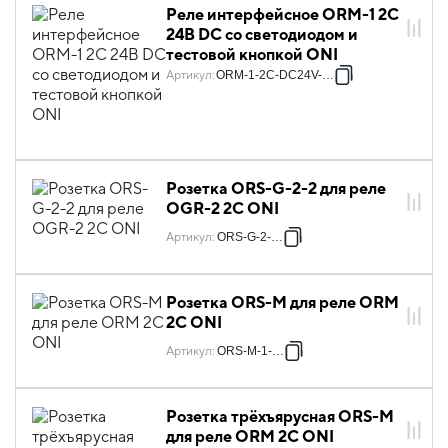
Реле интерфейсное ORM-1 2C
24В DC со светодиодом и
тестовой кнопкой ONI
Артикул
:
ORM-1-2C-DC24V-L-B
Розетка ORS-G-2-2 для реле
OGR-2 2C ONI
Артикул
:
ORS-G-2-2-G
Розетка ORS-M для реле ORM
2C ONI
Артикул
:
ORS-M-1-2-G
Розетка трёхъярусная ORS-M
для реле ORM 2C ONI