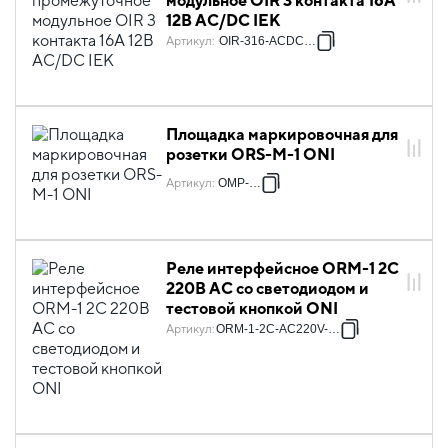
модульное OIR 3 контакта 16А
12В AC/DC IEK
Артикул
:
OIR-316-ACDC12V
Площадка маркировочная для
розетки ORS-M-1 ONI
Артикул
:
OMP-M-1
Реле интерфейсное ORM-1 2C
220В AC со светодиодом и
тестовой кнопкой ONI
Артикул
:
ORM-1-2C-AC220V-L-B