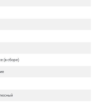
е (в сборе)
ие
олюсный