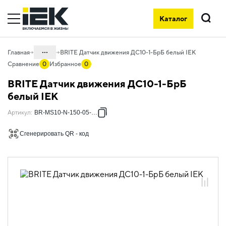
Каталог
Поиск
...
Главная
BRITE Датчик движения ДС10-1-БрБ белый IEK
Сравнение
0
Избранное
0
Каталог
BRITE Датчик движения ДС10-1-БрБ
06. Изделия электроустановочные,
белый IEK
удлинители и силовые разъемы
Артикул
:
BR-MS10-N-150-05-K01
06.01 Электроустановочные изделия
Сгенерировать QR - код
06.01.01 Электроустановочные
изделия скрытого монтажа BRITE
06.01.01.01 ЭУИ BRITE белый