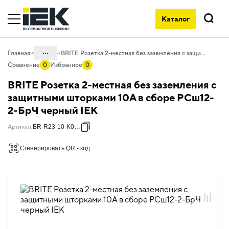
Каталог
Поиск
...
Главная
BRITE Розетка 2-местная без заземления с защитными шторками 10А в сборе РСш12-2-БрЧ черный IEK
Сравнение
0
Избранное
0
Каталог
BRITE Розетка 2-местная без заземления с
06. Изделия электроустановочные,
защитными шторками 10А в сборе РСш12-
удлинители и силовые разъемы
2-БрЧ черный IEK
06.01 Электроустановочные изделия
Артикул
:
BR-R23-10-K02-F
06.01.01 Электроустановочные
изделия скрытого монтажа BRITE
Сгенерировать QR - код
06.01.01.02 ЭУИ BRITE черный