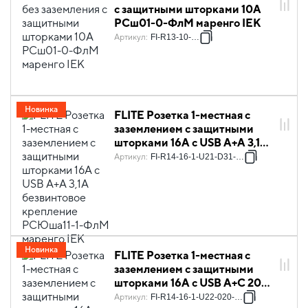
с защитными шторками 10А
РСш01-0-ФлМ маренго IEK
Артикул
:
FI-R13-10-K35
Новинка
FLITE Розетка 1-местная с
заземлением с защитными
шторками 16А с USB A+A 3,1А
безвинтовое крепление
Артикул
:
FI-R14-16-1-U21-D31-K35
РСЮша11-1-ФлМ маренго IEK
Новинка
FLITE Розетка 1-местная с
заземлением с защитными
шторками 16А с USB A+C 20Вт
безвинтовое крепление
Артикул
:
FI-R14-16-1-U22-020-K35