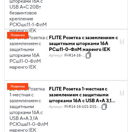
РСЮшс11-1-ФлМ маренго IEK
Новинка
FLITE Розетка с заземлением с
защитными шторками 16А
РСш11-0-ФлМ маренго IEK
Артикул
:
FI-R14-16-K35
Новинка
FLITE Розетка 1-местная с
заземлением с защитными
шторками 16А с USB A+A 3,1А
РСЮша11-0-ФлМ маренго IEK
Артикул
:
FI-R14-16-U21-D31-K35