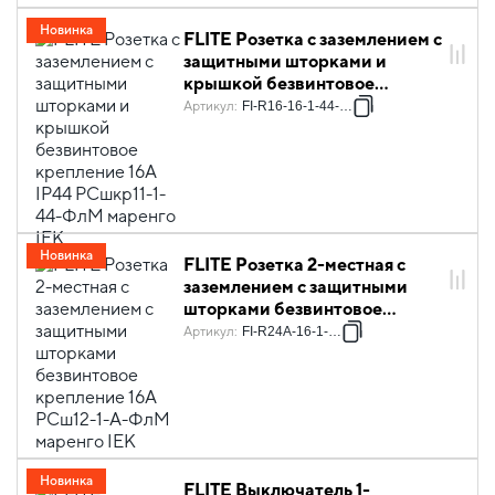
Новинка
FLITE Розетка с заземлением с
защитными шторками и
крышкой безвинтовое
крепление 16А IP44 РСшкр11-
Артикул
:
FI-R16-16-1-44-K35
1-44-ФлМ маренго IEK
Новинка
FLITE Розетка 2-местная с
заземлением с защитными
шторками безвинтовое
крепление 16А РСш12-1-А-
Артикул
:
FI-R24A-16-1-K35
ФлМ маренго IEK
Новинка
FLITE Выключатель 1-