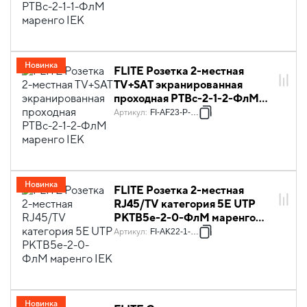
Новинка
FLITE Розетка 2-местная
TV+SAT экранированная
проходная РТВс-2-1-2-ФлМ
маренго IEK
Артикул
:
FI-AF23-P-K35
Новинка
FLITE Розетка 2-местная
RJ45/TV категория 5Е UTP
РКТВ5е-2-0-ФлМ маренго
IEK
Артикул
:
FI-AK22-1-K35
Новинка