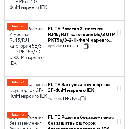
Новинка
FLITE Розетка 2-местная
RJ45/RJ11 категория 5Е/3 UTP
РКТ5е/3-2-0-ФлМ маренго
IEK
Артикул
:
FI-KT22-1-K35
Новинка
FLITE Заглушка с суппортом
ЗГ-ФлМ маренго IEK
Артикул
:
FI-PL10-K35
Новинка
FLITE Розетка без заземления
без защитных шторок
безвинтовое крепление 10А