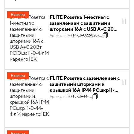
Новинка
FLITE Розетка 1-местная с
заземлением с защитными
шторками 16А с USB A+C 20Вт
РСЮшс11-0-ФлМ маренго IEK
Артикул
:
FI-R14-16-U22-020-K35
Новинка
FLITE Розетка с заземлением с
защитными шторками и
крышкой 16А IP44 РСшкр11-
0-44-ФлМ маренго IEK
Артикул
:
FI-R16-16-44-K35
Новинка