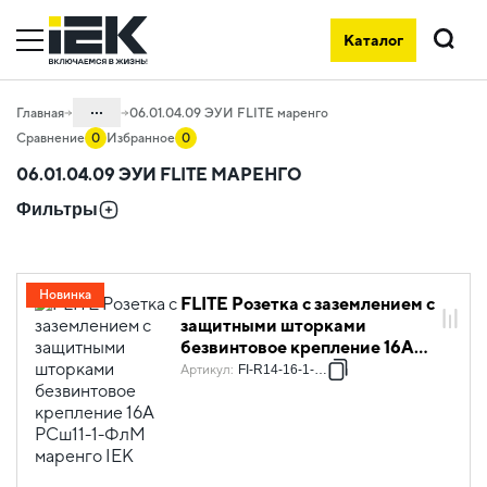
Каталог
Поиск
...
Главная
06.01.04.09 ЭУИ FLITE маренго
Сравнение
0
Избранное
0
Каталог
06.01.04.09 ЭУИ FLITE МАРЕНГО
06. Изделия электроустановочные,
Фильтры
удлинители и силовые разъемы
06.01 Электроустановочные изделия
06.01.04 Электроустановочные
Новинка
FLITE Розетка с заземлением с
изделия скрытого монтажа FLITE
защитными шторками
безвинтовое крепление 16А
РСш11-1-ФлМ маренго IEK
Артикул
:
FI-R14-16-1-K35