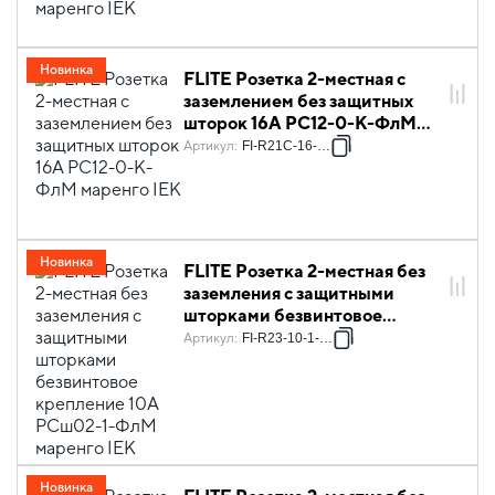
Новинка
FLITE Розетка 2-местная с
заземлением без защитных
шторок 16А РС12-0-К-ФлМ
маренго IEK
Артикул
:
FI-R21C-16-K35
Новинка
FLITE Розетка 2-местная без
заземления с защитными
шторками безвинтовое
крепление 10А РСш02-1-ФлМ
Артикул
:
FI-R23-10-1-K35
маренго IEK
Новинка