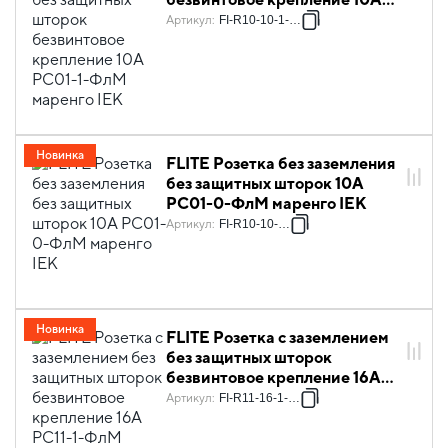
РС01-1-ФлМ маренго IEK
Артикул
:
FI-R10-10-1-K35
Новинка
FLITE Розетка без заземления
без защитных шторок 10А
РС01-0-ФлМ маренго IEK
Артикул
:
FI-R10-10-K35
Новинка
FLITE Розетка с заземлением
без защитных шторок
безвинтовое крепление 16А
РС11-1-ФлМ маренго IEK
Артикул
:
FI-R11-16-1-K35