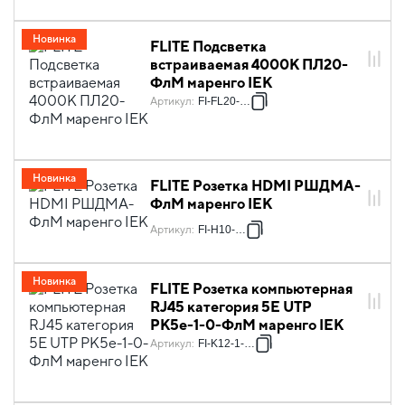
Новинка
FLITE Подсветка
встраиваемая 4000К ПЛ20-
ФлМ маренго IEK
Артикул
:
FI-FL20-K35
Новинка
FLITE Розетка HDMI РШДМА-
ФлМ маренго IEK
Артикул
:
FI-H10-K35
Новинка
FLITE Розетка компьютерная
RJ45 категория 5Е UTP
РК5е-1-0-ФлМ маренго IEK
Артикул
:
FI-K12-1-K35