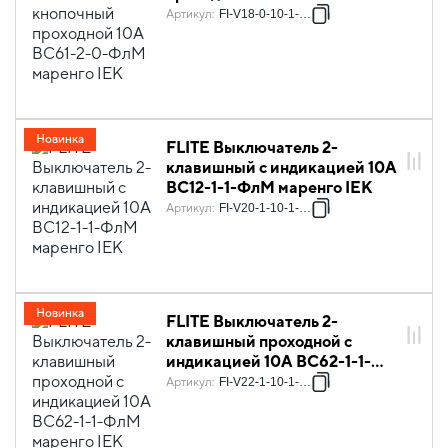
ФлМ маренго IEK
Артикул
:
FI-V18-0-10-1-K35
Новинка
FLITE Выключатель 2-
клавишный с индикацией 10А
ВС12-1-1-ФлМ маренго IEK
Артикул
:
FI-V20-1-10-1-K35
Новинка
FLITE Выключатель 2-
клавишный проходной с
индикацией 10А ВС62-1-1-
ФлМ маренго IEK
Артикул
:
FI-V22-1-10-1-K35