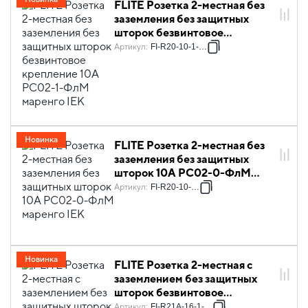
FLITE Розетка 2-местная без
заземления без защитных
шторок безвинтовое
крепление 10А РС02-1-ФлМ
Артикул
:
FI-R20-10-1-K35
маренго IEK
Новинка
FLITE Розетка 2-местная без
заземления без защитных
шторок 10А РС02-0-ФлМ
маренго IEK
Артикул
:
FI-R20-10-K35
Новинка
FLITE Розетка 2-местная с
заземлением без защитных
шторок безвинтовое
крепление 16А РС12-1-А-ФлМ
Артикул
:
FI-R21A-16-1-K35