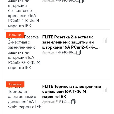
крепление 16А РСш12-1-К-
Артикул
:
FI-R24C-16-1-K35
ФлМ маренго IEK
Новинка
FLITE Розетка 2-местная с
заземлением с защитными
шторками 16А РСш12-0-К-
ФлМ маренго IEK
Артикул
:
FI-R24C-16-K35
Новинка
FLITE Термостат электронный
с дисплеем 16А Т-ФлМ
маренго IEK
Артикул
:
FI-RT11-K35