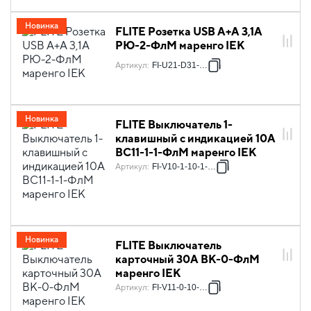
Новинка
FLITE Розетка USB A+A 3,1А
РЮ-2-ФлМ маренго IEK
Артикул
:
FI-U21-D31-K35
Новинка
FLITE Выключатель 1-
клавишный с индикацией 10А
ВС11-1-1-ФлМ маренго IEK
Артикул
:
FI-V10-1-10-1-K35
Новинка
FLITE Выключатель
карточный 30А ВК-0-ФлМ
маренго IEK
Артикул
:
FI-V11-0-10-K35