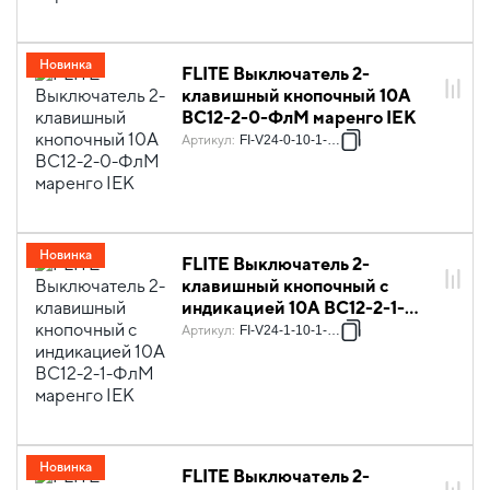
Новинка
FLITE Выключатель 2-
клавишный кнопочный 10А
ВС12-2-0-ФлМ маренго IEK
Артикул
:
FI-V24-0-10-1-K35
Новинка
FLITE Выключатель 2-
клавишный кнопочный с
индикацией 10А ВС12-2-1-
ФлМ маренго IEK
Артикул
:
FI-V24-1-10-1-K35
Новинка
FLITE Выключатель 2-