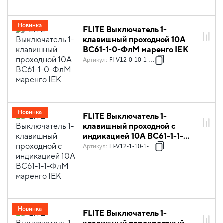
Новинка
FLITE Выключатель 1-
клавишный проходной 10А
ВС61-1-0-ФлМ маренго IEK
Артикул
:
FI-V12-0-10-1-K35
Новинка
FLITE Выключатель 1-
клавишный проходной с
индикацией 10А ВС61-1-1-
ФлМ маренго IEK
Артикул
:
FI-V12-1-10-1-K35
Новинка
FLITE Выключатель 1-
клавишный перекрестный