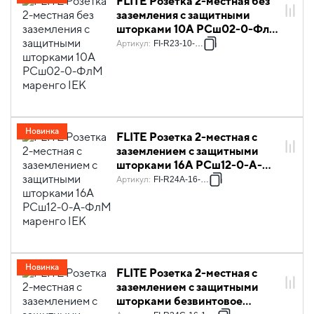
FLITE Розетка 2-местная без
заземления с защитными
шторками 10А РСш02-0-ФлМ
маренго IEK
Артикул
:
FI-R23-10-K35
Новинка
FLITE Розетка 2-местная с
заземлением с защитными
шторками 16А РСш12-0-А-
ФлМ маренго IEK
Артикул
:
FI-R24A-16-K35
Новинка
FLITE Розетка 2-местная с
заземлением с защитными
шторками безвинтовое