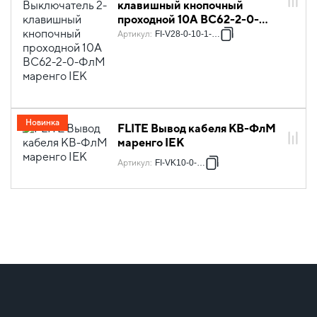
клавишный кнопочный
проходной 10А ВС62-2-0-
ФлМ маренго IEK
Артикул
:
FI-V28-0-10-1-K35
Новинка
FLITE Вывод кабеля КВ-ФлМ
маренго IEK
Артикул
:
FI-VK10-0-K35