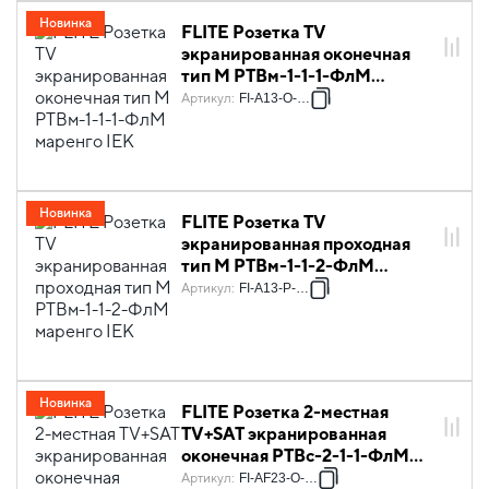
Новинка
FLITE Розетка TV
экранированная оконечная
тип M РТВм-1-1-1-ФлМ
маренго IEK
Артикул
:
FI-A13-O-K35
Новинка
FLITE Розетка TV
экранированная проходная
тип M РТВм-1-1-2-ФлМ
маренго IEK
Артикул
:
FI-A13-P-K35
Новинка
FLITE Розетка 2-местная
TV+SAT экранированная
оконечная РТВс-2-1-1-ФлМ
маренго IEK
Артикул
:
FI-AF23-O-K35