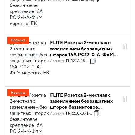
маренго IEK
Новинка
FLITE Розетка 2-местная с
заземлением без защитных
шторок 16А РС12-0-А-ФлМ
маренго IEK
Артикул
:
FI-R21A-16-K35
Новинка
FLITE Розетка 2-местная с
заземлением без защитных
шторок безвинтовое
крепление 16А РС12-1-К-ФлМ
Артикул
:
FI-R21C-16-1-K35
маренго IEK