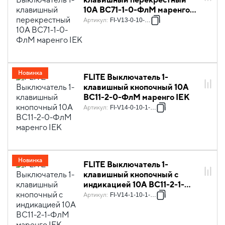
10А ВС71-1-0-ФлМ маренго
IEK
Артикул
:
FI-V13-0-10-K35
Новинка
FLITE Выключатель 1-
клавишный кнопочный 10А
ВС11-2-0-ФлМ маренго IEK
Артикул
:
FI-V14-0-10-1-K35
Новинка
FLITE Выключатель 1-
клавишный кнопочный с
индикацией 10А ВС11-2-1-
ФлМ маренго IEK
Артикул
:
FI-V14-1-10-1-K35