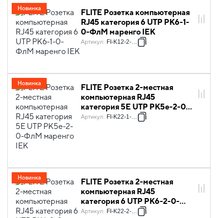
Новинка
FLITE Розетка компьютерная
RJ45 категория 6 UTP РК6-1-
0-ФлМ маренго IEK
Артикул
:
FI-K12-2-K35
Новинка
FLITE Розетка 2-местная
компьютерная RJ45
категория 5Е UTP РК5е-2-0-
ФлМ маренго IEK
Артикул
:
FI-K22-1-K35
Новинка
FLITE Розетка 2-местная
компьютерная RJ45
категория 6 UTP РК6-2-0-
ФлМ маренго IEK
Артикул
:
FI-K22-2-K35