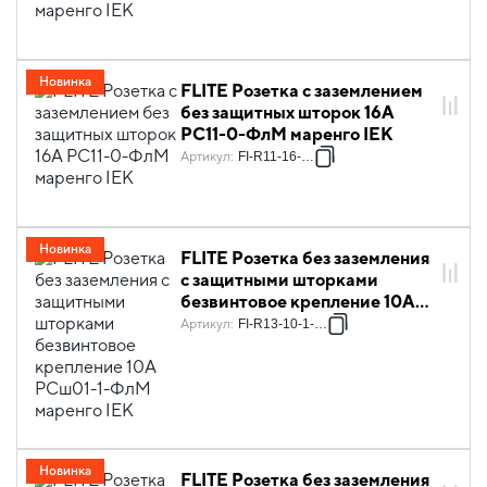
Новинка
FLITE Розетка с заземлением
без защитных шторок 16А
РС11-0-ФлМ маренго IEK
Артикул
:
FI-R11-16-K35
Новинка
FLITE Розетка без заземления
с защитными шторками
безвинтовое крепление 10А
РСш01-1-ФлМ маренго IEK
Артикул
:
FI-R13-10-1-K35
Новинка
FLITE Розетка без заземления