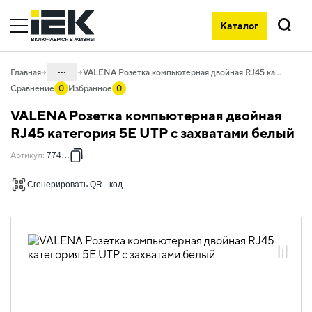
Каталог
Поиск
...
Главная
VALENA Розетка компьютерная двойная RJ45 категория 5Е UTP с захватами белый
Сравнение
0
Избранное
0
Каталог
VALENA Розетка компьютерная двойная
06. Изделия электроустановочные,
RJ45 категория 5Е UTP с захватами белый
удлинители и силовые разъемы
Артикул
:
774231
06.01 Электроустановочные изделия
Сгенерировать QR - код
06.01.14 Электроустановочные
изделия скрытого монтажа VALENA
06.01.14.01 ЭУИ VALENA: цвет белый