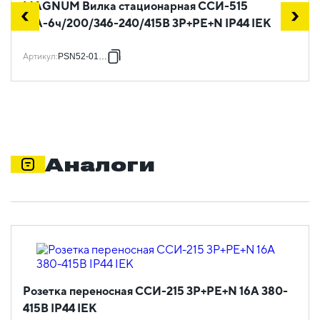
MAGNUM Вилка стационарная ССИ-515
16А-6ч/200/346-240/415В 3P+PE+N IP44 IEK
Артикул
:
PSN52-016-5
Аналоги
Розетка переносная ССИ-215 3Р+РЕ+N 16А 380-
415В IP44 IEK