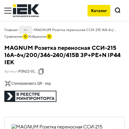
Каталог
Поиск
...
Главная
MAGNUM Розетка переносная ССИ-215 16А-6ч/200/346-240/415В 3P+PE+N IP44 IEK
Сравнение
0
Избранное
0
Каталог
MAGNUM Розетка переносная ССИ-215
06. Изделия электроустановочные,
16А-6ч/200/346-240/415В 3P+PE+N IP44
удлинители и силовые разъемы
IEK
06.05 Силовые разъемы
Артикул
:
PSN22-016-5
06.05.01 Силовые разъемы MAGNUM
Сгенерировать QR - код
06.05.01.03 Розетки переносные