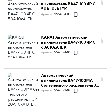
выключатель ВА47-100 4P C
50А 10кА IEK
Артикул
:
MVA40-4-050-C
KARAT Автоматический
выключатель ВА47-100 4P C
63А 10кА IEK
Артикул
:
MVA40-4-063-C
Автоматический
выключатель ВА47-100МА
без теплового расцепителя 3P
20А 10кА D IEK
Артикул
:
MVA43-3-020-D