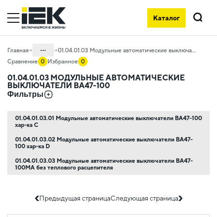
Модульные автоматические выключатели ВА47-100 на официальн
Каталог
Поиск
...
Главная
01.04.01.03 Модульные автоматические выключатели ВА47-100
Сравнение
0
Избранное
0
Каталог
01.04.01.03 МОДУЛЬНЫЕ АВТОМАТИЧЕСКИЕ
ВЫКЛЮЧАТЕЛИ ВА47-100
01. Модульное оборудование
Фильтры
01.04 Модульное оборудование
KARAT
01.04.01.03.01 Модульные автоматические выключатели ВА47-100
хар-ка C
01.04.01 Модульные автоматические
выключатели KARAT
01.04.01.03.02 Модульные автоматические выключатели ВА47-
100 хар-ка D
01.04.01.03.03 Модульные автоматические выключатели ВА47-
100MA без теплового расцепителя
Предыдущая страница
Следующая страница