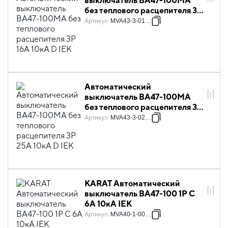
выключатель ВА47-100МА
без теплового расцепителя 3P
16А 10кА D IEK
Артикул
:
MVA43-3-016-D
Автоматический
выключатель ВА47-100МА
без теплового расцепителя 3P
25А 10кА D IEK
Артикул
:
MVA43-3-025-D
KARAT Автоматический
выключатель ВА47-100 1P C
6А 10кА IEK
Артикул
:
MVA40-1-006-C