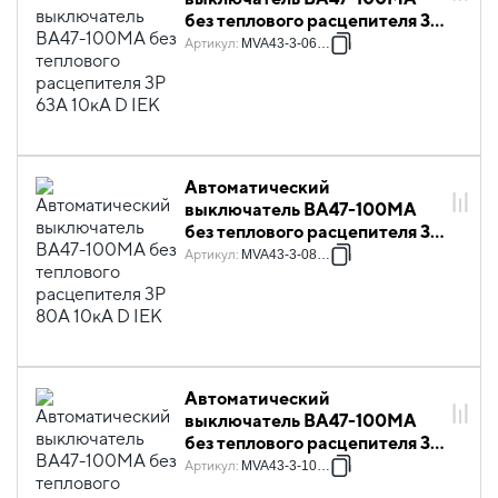
без теплового расцепителя 3P
63А 10кА D IEK
Артикул
:
MVA43-3-063-D
Автоматический
выключатель ВА47-100МА
без теплового расцепителя 3P
80А 10кА D IEK
Артикул
:
MVA43-3-080-D
Автоматический
выключатель ВА47-100МА
без теплового расцепителя 3P
100А 10кА D IEK
Артикул
:
MVA43-3-100-D