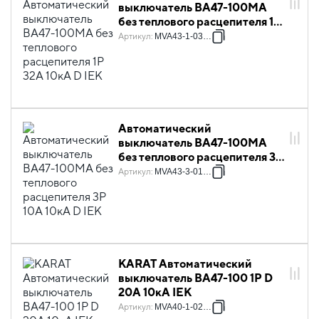
выключатель ВА47-100МА
без теплового расцепителя 1P
32А 10кА D IEK
Артикул
:
MVA43-1-032-D
Автоматический
выключатель ВА47-100МА
без теплового расцепителя 3P
10А 10кА D IEK
Артикул
:
MVA43-3-010-D
KARAT Автоматический
выключатель ВА47-100 1P D
20А 10кА IEK
Артикул
:
MVA40-1-020-D