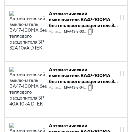
Автоматический
выключатель ВА47-100МА
без теплового расцепителя 3P
32А 10кА D IEK
Артикул
:
MVA43-3-032-D
Автоматический
выключатель ВА47-100МА
без теплового расцепителя 3P
40А 10кА D IEK
Артикул
:
MVA43-3-040-D
Автоматический
выключатель ВА47-100МА