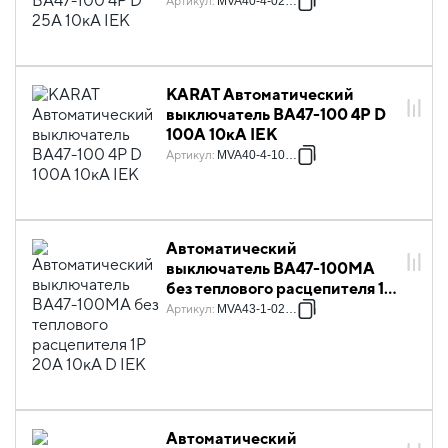
Артикул
:
MVA40-4-025-D
KARAT Автоматический
выключатель ВА47-100 4P D
100А 10кА IEK
Артикул
:
MVA40-4-100-D
Автоматический
выключатель ВА47-100МА
без теплового расцепителя 1P
20А 10кА D IEK
Артикул
:
MVA43-1-020-D
Автоматический