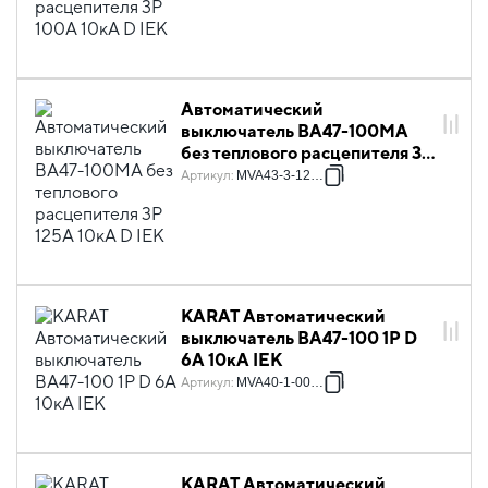
Автоматический
выключатель ВА47-100МА
без теплового расцепителя 3P
125А 10кА D IEK
Артикул
:
MVA43-3-125-D
KARAT Автоматический
выключатель ВА47-100 1P D
6А 10кА IEK
Артикул
:
MVA40-1-006-D
KARAT Автоматический