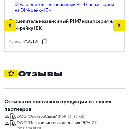
Расцепитель независимый РН47 новая серия на
DIN-рейку IEK
Артикул
:
MVA01D-RN
Отзывы
Отзывы по поставкам продукции от наших
партнеров
ООО "ЭлектроСвязь"
(PDF, 621.39 KB)
ООО "Инжиниринговая компания "ЭРА-21"
(PDF, 329.51 KB)