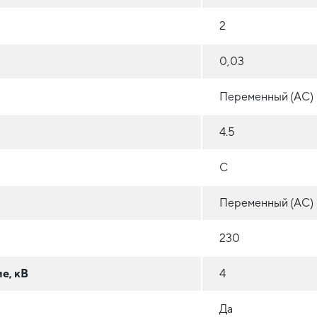
2
0,03
Переменный (AC)
4.5
C
Переменный (AC)
230
е, кВ
4
Да