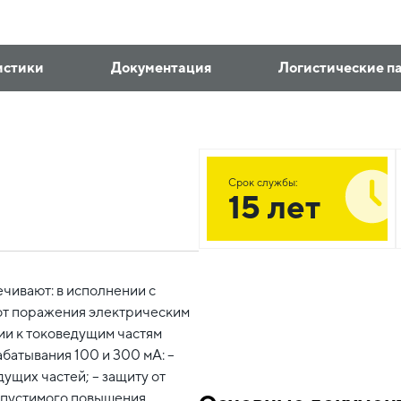
истики
Документация
Логистические п
Срок службы:
15 лет
ивают: в исполнении с
 от поражения электрическим
и к токоведущим частям
батывания 100 и 300 мА: –
ущих частей; – защиту от
допустимого повышения