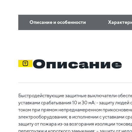
Описание и особенности
Характер
Описание
Быстродействующие защитные выключатели обеспеч
уставками срабатывания 10 и 30 мА: - защиту людей
током при прямом непреднамеренном прикосновени
электрооборудования; в исполнении с уставками сра
защиту от пожара из-за возгорания изоляции токовед
перегрузки и короткого замыкания; – защиту от не