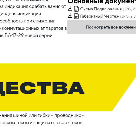
Основные докумен
на индикация срабатывания от
Схема Подключения
(JPG, 2
диодная индикация
Габаритный Чертеж
(JPG, 2.3
пособность при снижении
Посмотреть все докуме
е коммутационных аппаратов в
е ВА47-29 новой серии.
ЩЕСТВА
ения шиной или гибким проводником.
еским током и защиты от сверхтоков.