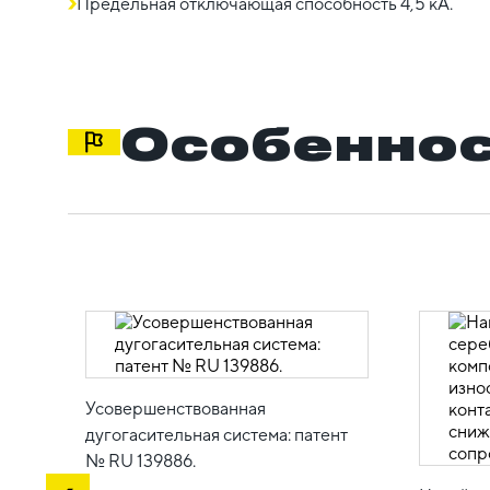
Предельная отключающая способность 4,5 кА.
Особеннос
Усовершенствованная
дугогасительная система: патент
№ RU 139886.