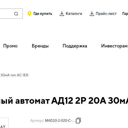
Где купить
Каталоги
Прайс-лист
Га
Промо
Бренды
Поддержка
Инвесторам
 30мА тип AC IEK
й автомат АД12 2P 20А 30мА
Артикул
:
MAD10-2-020-C-030