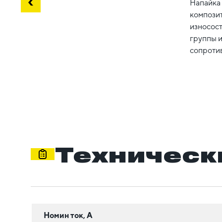
Напайка
компози
износост
группы 
сопроти
Техническ
Номин ток, А