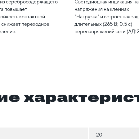
 из серебросодержащего
Светодиодная индикация н
та повышает
напряжения на клеммах
ойкость контактной
"Нагрузка" и встроенная защ
и снижает переходное
длительных (265 В; 0,5 с)
вление.
перенапряжений сети (АД1
ие характерис
20