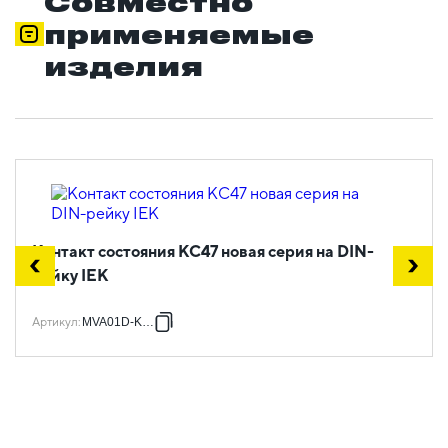
Совместно
применяемые
изделия
Контакт состояния КС47 новая серия на DIN-
рейку IEK
Артикул
:
MVA01D-KS-1