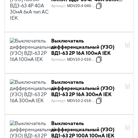
6кА тип AC IEK
Артикул
:
MDV20-4-040-030
Выключатель
дифференциальный (УЗО)
ВД1-63 2Р 16А 100мА IEK
Артикул
:
MDV10-2-016-100
Выключатель
дифференциальный (УЗО)
ВД1-63 2Р 16А 300мА IEK
Артикул
:
MDV10-2-016-300
Выключатель
дифференциальный (УЗО)
ВД1-63 2Р 100А 100мА IEK