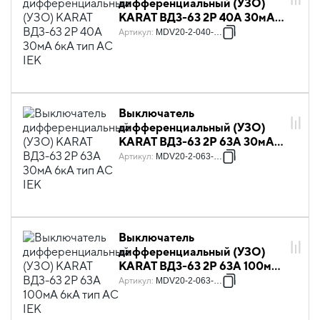
дифференциальный (УЗО)
KARAT ВД3-63 2P 40А 30мА
6кА тип AC IEK
Артикул
:
MDV20-2-040-030
Выключатель
дифференциальный (УЗО)
KARAT ВД3-63 2P 63А 30мА
6кА тип AC IEK
Артикул
:
MDV20-2-063-030
Выключатель
дифференциальный (УЗО)
KARAT ВД3-63 2P 63А 100мА
6кА тип AC IEK
Артикул
:
MDV20-2-063-100