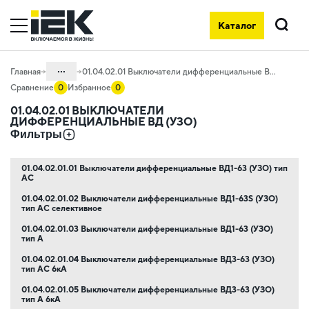
Выключатели дифференциальные (УЗО) KARAT от ТМ IEK
Каталог
Поиск
...
Главная
01.04.02.01 Выключатели дифференциальные ВД (УЗО)
Сравнение
0
Избранное
0
Каталог
01.04.02.01 ВЫКЛЮЧАТЕЛИ
ДИФФЕРЕНЦИАЛЬНЫЕ ВД (УЗО)
01. Модульное оборудование
Фильтры
01.04 Модульное оборудование
KARAT
01.04.02.01.01 Выключатели дифференциальные ВД1-63 (УЗО) тип
AC
01.04.02 Устройства
дифференциальной защиты KARAT
01.04.02.01.02 Выключатели дифференциальные ВД1-63S (УЗО)
тип AC селективное
01.04.02.01.03 Выключатели дифференциальные ВД1-63 (УЗО)
тип A
01.04.02.01.04 Выключатели дифференциальные ВД3-63 (УЗО)
тип AC 6кА
01.04.02.01.05 Выключатели дифференциальные ВД3-63 (УЗО)
тип A 6кА