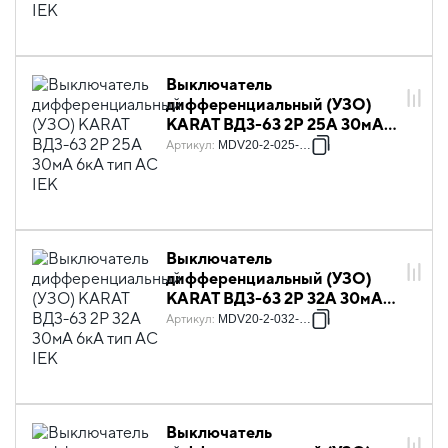
Выключатель
дифференциальный (УЗО)
KARAT ВД3-63 2P 25А 30мА
6кА тип AC IEK
Артикул
:
MDV20-2-025-030
Выключатель
дифференциальный (УЗО)
KARAT ВД3-63 2P 32А 30мА
6кА тип AC IEK
Артикул
:
MDV20-2-032-030
Выключатель