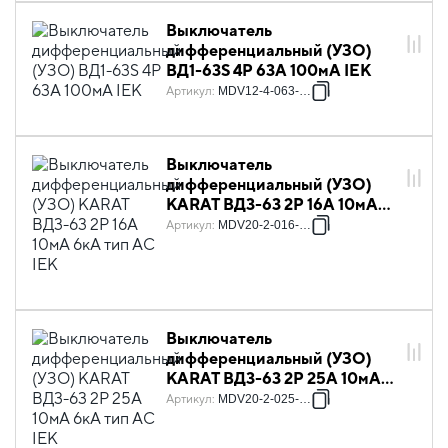
Выключатель
дифференциальный (УЗО)
ВД1-63S 4Р 63А 100мА IEK
Артикул
:
MDV12-4-063-100
Выключатель
дифференциальный (УЗО)
KARAT ВД3-63 2P 16А 10мА
6кА тип AC IEK
Артикул
:
MDV20-2-016-010
Выключатель
дифференциальный (УЗО)
KARAT ВД3-63 2P 25А 10мА
6кА тип AC IEK
Артикул
:
MDV20-2-025-010