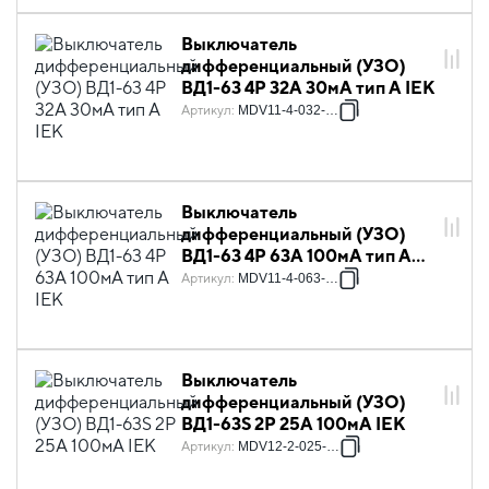
Выключатель
дифференциальный (УЗО)
ВД1-63 4Р 32А 30мА тип А IEK
Артикул
:
MDV11-4-032-030
Выключатель
дифференциальный (УЗО)
ВД1-63 4Р 63А 100мА тип А
IEK
Артикул
:
MDV11-4-063-100
Выключатель
дифференциальный (УЗО)
ВД1-63S 2Р 25А 100мА IEK
Артикул
:
MDV12-2-025-100