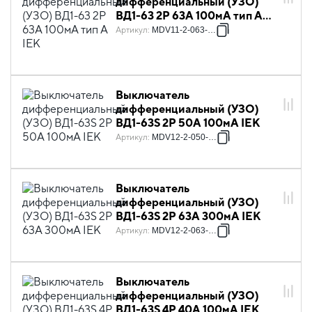
дифференциальный (УЗО)
ВД1-63 2Р 63А 100мА тип А
IEK
Артикул
:
MDV11-2-063-100
Выключатель
дифференциальный (УЗО)
ВД1-63S 2Р 50А 100мА IEK
Артикул
:
MDV12-2-050-100
Выключатель
дифференциальный (УЗО)
ВД1-63S 2Р 63А 300мА IEK
Артикул
:
MDV12-2-063-300
Выключатель
дифференциальный (УЗО)
ВД1-63S 4Р 40А 100мА IEK