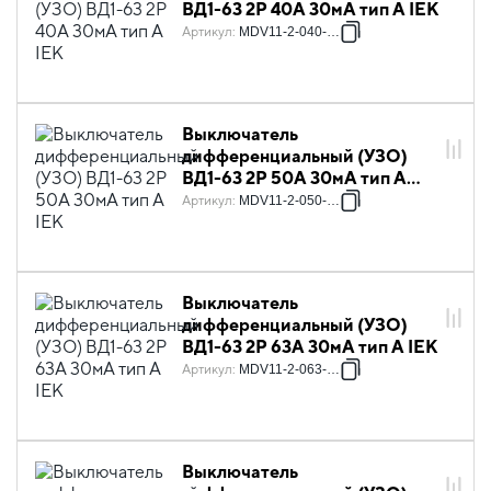
ВД1-63 2Р 40А 30мА тип А IEK
Артикул
:
MDV11-2-040-030
Выключатель
дифференциальный (УЗО)
ВД1-63 2Р 50А 30мА тип А
IEK
Артикул
:
MDV11-2-050-030
Выключатель
дифференциальный (УЗО)
ВД1-63 2Р 63А 30мА тип А IEK
Артикул
:
MDV11-2-063-030
Выключатель