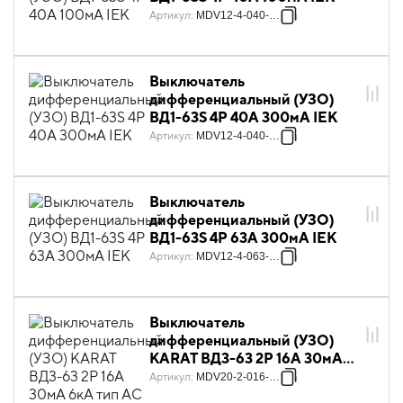
Артикул
:
MDV12-4-040-100
Выключатель
дифференциальный (УЗО)
ВД1-63S 4Р 40А 300мА IEK
Артикул
:
MDV12-4-040-300
Выключатель
дифференциальный (УЗО)
ВД1-63S 4Р 63А 300мА IEK
Артикул
:
MDV12-4-063-300
Выключатель
дифференциальный (УЗО)
KARAT ВД3-63 2P 16А 30мА
6кА тип AC IEK
Артикул
:
MDV20-2-016-030