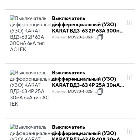
Выключатель
дифференциальный (УЗО)
KARAT ВД3-63 2P 63А 300мА
6кА тип AC IEK
Артикул
:
MDV20-2-063-300
Выключатель
дифференциальный (УЗО)
KARAT ВД3-63 4P 25А 30мА
6кА тип AC IEK
Артикул
:
MDV20-4-025-030
Выключатель
дифференциальный (УЗО)
KARAT ВД3-63 4P 40А 30мА