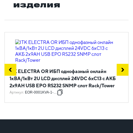
изделия
ITK ELECTRA OR ИБП однофазный онлайн
1кВА/1кВт 2U LCD дисплей 24VDC 6xC13 c АКБ
2х9AH USB EPO RS232 SNMP слот Rack/Tower
Артикул
:
EOR-0001KVA-1-002