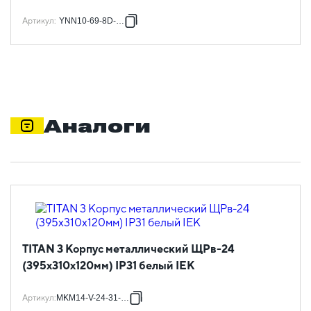
Артикул
:
YNN10-69-8D-K07
Аналоги
TITAN 3 Корпус металлический ЩРв-24
(395х310х120мм) IP31 белый IEK
Артикул
:
MKM14-V-24-31-TW