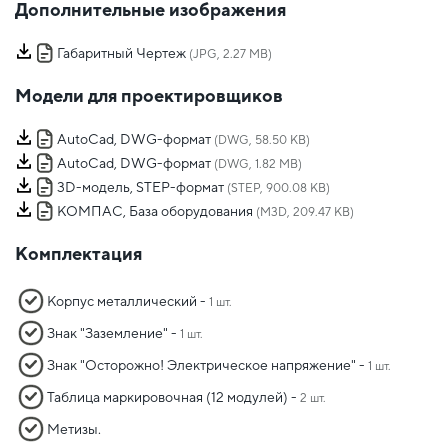
Дополнительные изображения
Габаритный Чертеж
(JPG, 2.27 MB)
Модели для проектировщиков
AutoCad, DWG-формат
(DWG, 58.50 KB)
AutoCad, DWG-формат
(DWG, 1.82 MB)
3D-модель, STEP-формат
(STEP, 900.08 KB)
КОМПАС, База оборудования
(M3D, 209.47 KB)
Комплектация
Корпус металлический -
1 шт.
Знак "Заземление" -
1 шт.
Знак "Осторожно! Электрическое напряжение" -
1 шт.
Таблица маркировочная (12 модулей) -
2 шт.
Метизы.