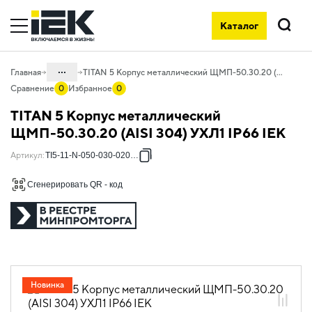
Каталог
Поиск
...
Главная
TITAN 5 Корпус металлический ЩМП-50.30.20 (AISI 304) УХЛ1 IP66 IEK
Сравнение
0
Избранное
0
Каталог
TITAN 5 Корпус металлический
04. Щитовое оборудование
ЩМП-50.30.20 (AISI 304) УХЛ1 IP66 IEK
04.03 Корпуса металлические с
Артикул
:
TI5-11-N-050-030-020-66
монтажной панелью
Сгенерировать QR - код
04.03.01 Корпуса металлические с
монтажной панелью TITAN
04.03.01.01 Корпуса металлические с
монтажной панелью TITAN 5
04.03.01.01.02 Корпуса металлические
ЩМП из нержавеющей стали
Новинка
04.03.01.01.02.01 Корпуса
металлические ЩМП из