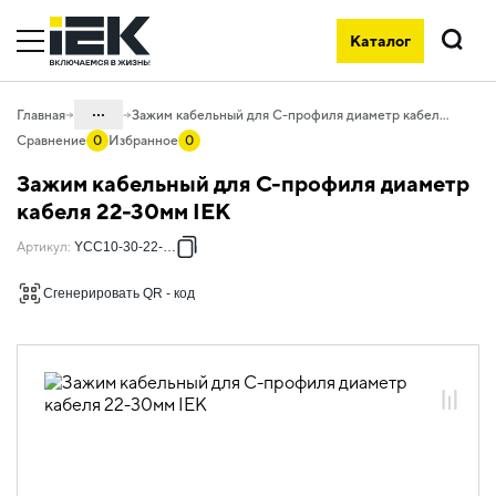
Каталог
Поиск
...
Главная
Зажим кабельный для С-профиля диаметр кабеля 22-30мм IEK
Сравнение
0
Избранное
0
Каталог
Зажим кабельный для С-профиля диаметр
04. Щитовое оборудование
кабеля 22-30мм IEK
04.10 Принадлежности для
Артикул
:
YCC10-30-22-030
внутрищитового монтажа
Сгенерировать QR - код
04.10.01 DIN-рейки
04.10.01.04 Зажимы кабельные для С-
профиля