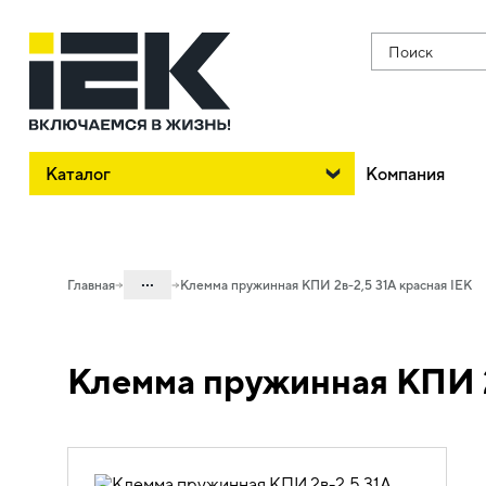
Поиск
Каталог
Компания
...
Главная
Клемма пружинная КПИ 2в-2,5 31А красная IEK
Каталог
Клемма пружинная КПИ 2
04. Щитовое оборудование
04.10 Принадлежности для
внутрищитового монтажа
04.10.04 Клеммы и клеммные блоки