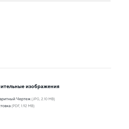
ительные изображения
баритный Чертеж
(JPG, 2.10 MB)
товка
(PDF, 1.92 MB)