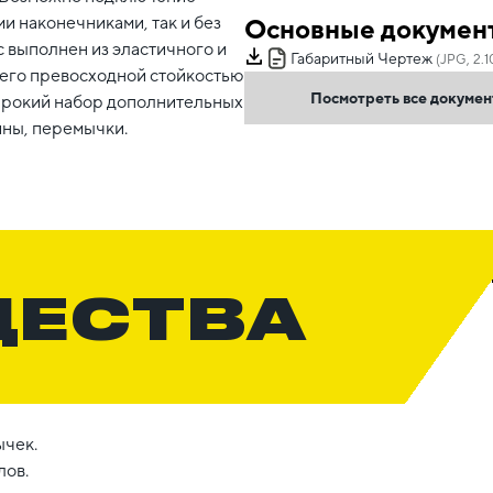
и наконечниками, так и без
Основные докумен
 выполнен из эластичного и
Габаритный Чертеж
(JPG, 2.1
его превосходной стойкостью
Посмотреть все докуме
ирокий набор дополнительных
ины, перемычки.
ЩЕСТВА
ычек.
лов.