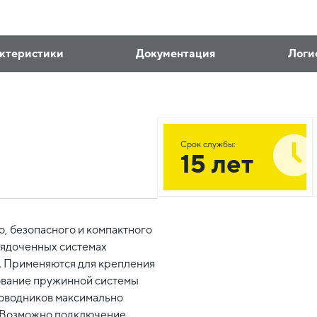
ктеристики
Документация
Логи
Срок службы:
15 лет
, безопасного и компактного
рядоченных системах
. Применяются для крепления
ование пружинной системы
роводников максимально
. Возможно подключение