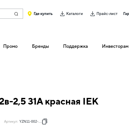
Где купить
Каталоги
Прайс-лист
Га
Промо
Бренды
Поддержка
Инвесторам
в-2,5 31А красная IEK
Артикул
:
YZN11-002-K04