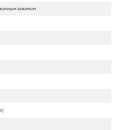
ужинным зажимом
е)