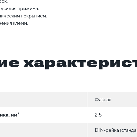
рок.
 усилия прижима.
аническим покрытием.
нения клемм.
ие характерис
Фазная
ика, мм²
2,5
DIN-рейка (станда