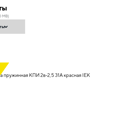
ты
0 MB)
нты