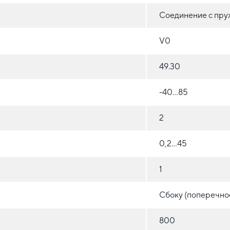
Соединение с пр
V0
49.30
-40...85
2
0,2...45
1
Сбоку (поперечно
800