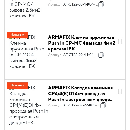
Артикул
:
AF-CT22-00-4-K04-002
Новинка
ARMAFIX Клемма пружинная
Push In CP-MC 4 вывода 4мм2
красная IEK
Артикул
:
AF-CT22-00-4-K04-004
Новинка
ARMAFIX Колодка клеммная
CP4/4(E)D1 4х-проводная
Push In с встроенным диодом
IEK
Артикул
:
AF-CT22-07-22-K03-004