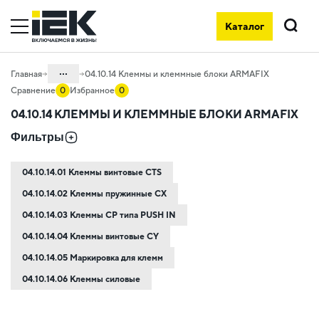
Клеммы и клеммные блоки ARMAFIX на официальном сайте IEK 
Каталог
Поиск
...
Главная
04.10.14 Клеммы и клеммные блоки ARMAFIX
Сравнение
0
Избранное
0
Каталог
04.10.14 КЛЕММЫ И КЛЕММНЫЕ БЛОКИ ARMAFIX
04. Щитовое оборудование
Фильтры
04.10 Принадлежности для
внутрищитового монтажа
04.10.14.01 Клеммы винтовые CTS
04.10.14.02 Клеммы пружинные CX
04.10.14.03 Клеммы CP типа PUSH IN
04.10.14.04 Клеммы винтовые CY
04.10.14.05 Маркировка для клемм
04.10.14.06 Клеммы силовые