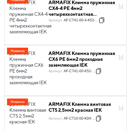
Новинка
ARMAFIX Клемма пружинная
CX4-4 PE 4мм2
четырехконтактная
заземляющая IEK
Артикул
:
AF-CT41-00-4-K52-004
Новинка
ARMAFIX Клемма пружинная
CX6 PE 6мм2 проходная
заземляющая IEK
Артикул
:
AF-CT41-00-K52-006
Новинка
ARMAFIX Клемма винтовая
CTS 2,5мм2 красная IEK
Артикул
:
AF-CT10-00-K04-002