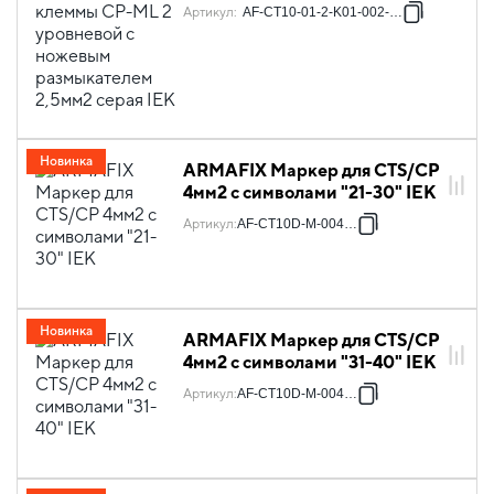
размыкателем 2,5мм2 серая
Артикул
:
AF-CT10-01-2-K01-002-ZGL
IEK
Новинка
ARMAFIX Маркер для CTS/CP
4мм2 с символами "21-30" IEK
Артикул
:
AF-CT10D-M-004-03
Новинка
ARMAFIX Маркер для CTS/CP
4мм2 с символами "31-40" IEK
Артикул
:
AF-CT10D-M-004-04