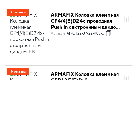
Новинка
ARMAFIX Колодка клеммная
CP4/4(E)D2 4х-проводная
Push In с встроенным диодом
IEK
Артикул
:
AF-CT22-07-22-K03-014
Новинка
ARMAFIX Колодка клеммная
CPDL2.5(E)D1 2х-уровневая с
встроенным диодом IEK
Артикул
:
AF-CT23-07-22-K03-002
Новинка
ARMAFIX Колодка клеммная