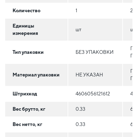
Количество
1
20
Единицы
шт
шт
измерения
ПА
Тип упаковки
БЕЗ УПАКОВКИ
П
П
Материал упаковки
НЕ УКАЗАН
ПЛ
Штрихкод
4606056121612
46
Вес брутто, кг
0.33
6.6
Вес нетто, кг
0.33
6.6