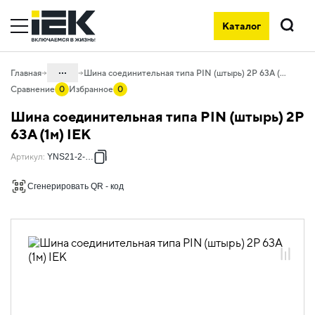
Каталог
Поиск
...
Главная
Шина соединительная типа PIN (штырь) 2Р 63А (1м) IEK
Сравнение
0
Избранное
0
Каталог
Шина соединительная типа PIN (штырь) 2Р
04. Щитовое оборудование
63А (1м) IEK
04.10 Принадлежности для
Артикул
:
YNS21-2-063
внутрищитового монтажа
Сгенерировать QR - код
04.10.03 Шины соединительные
04.10.03.01 Шины соединительные
PIN
04.10.03.01.01 Шины соединительные
PIN (штырь) 63А