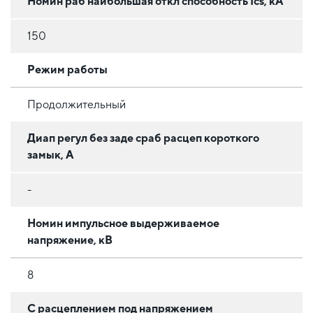
Номин раб наибольшая откл способность Ics, кА
150
Режим работы
Продолжительный
Диап регул без заде сраб расцеп короткого
замык, А
-
Номин импульсное выдерживаемое
напряжение, кВ
8
С расцеплением под напряжением