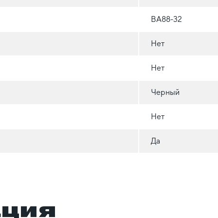
ВА88-32
Нет
Нет
Черный
Нет
Да
ация