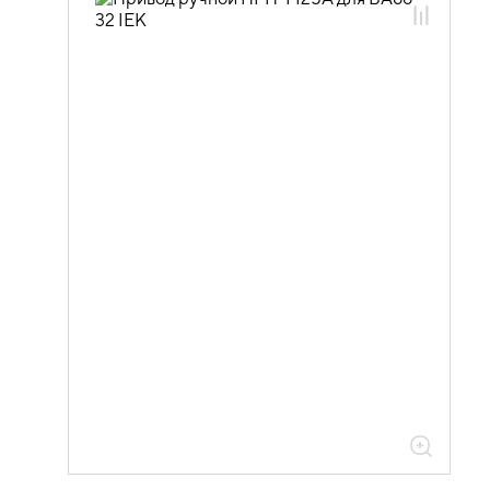
02.01.02 Силовые автоматические
выключатели KARAT и доп. устройства
02.01.02.02 Дополнительные
устройства к автоматическим
выключателям ВА88