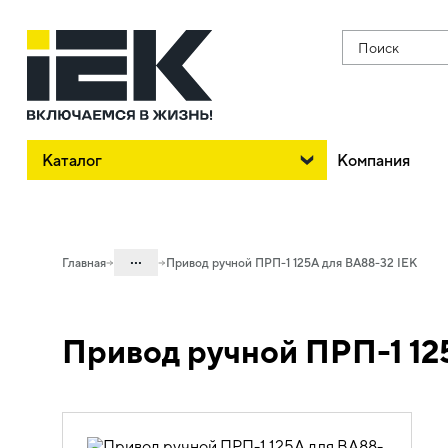
Поиск
Каталог
Компания
...
Главная
Привод ручной ПРП-1 125A для ВА88-32 IEK
Каталог
Привод ручной ПРП-1 12
02. Силовое оборудование защиты и
коммутации
02.01 Силовые автоматические
выключатели в литом корпусе и доп.
устройства