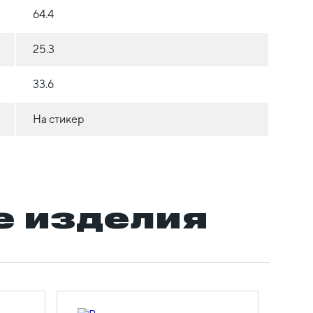
64.4
25.3
33.6
На стикер
 изделия