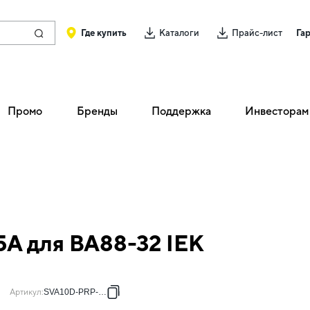
Где купить
Каталоги
Прайс-лист
Га
Промо
Бренды
Поддержка
Инвесторам
5A для ВА88-32 IEK
Артикул
:
SVA10D-PRP-1-1