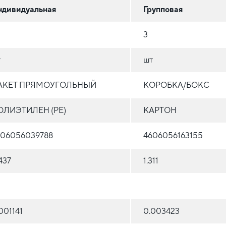
ндивидуальная
Групповая
3
т
шт
АКЕТ ПРЯМОУГОЛЬНЫЙ
КОРОБКА/БОКС
ОЛИЭТИЛЕН (PE)
КАРТОН
606056039788
4606056163155
437
1.311
001141
0.003423