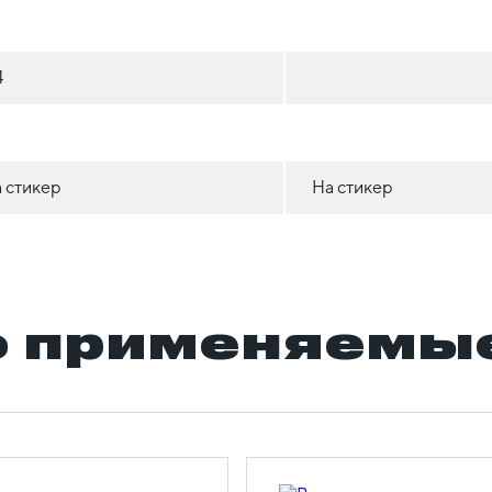
4
 стикер
На стикер
 применяемые