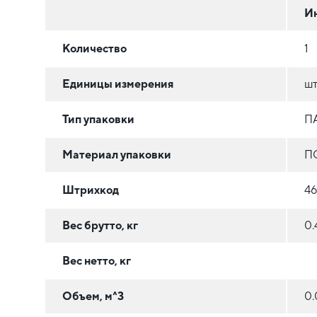
И
Количество
1
Единицы измерения
ш
Тип упаковки
П
Материал упаковки
П
Штрихкод
4
Вес брутто, кг
0.
Вес нетто, кг
Объем, м^3
0.