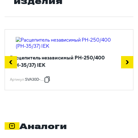
изделия
Расцепитель независимый РН-250/400
(РН-35/37) IEK
Артикул
:
SVA30D-RN
Аналоги