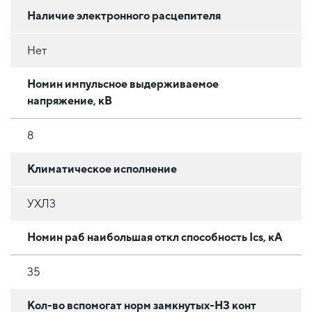
Наличие электронного расцепителя
Нет
Номин импульсное выдерживаемое
напряжение, кВ
8
Климатическое исполнение
УХЛ3
Номин раб наибольшая откл способность Ics, кА
35
Кол-во вспомогат норм замкнутых-НЗ конт