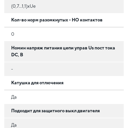
(0,7...1,1)хUe
Кол-во норм разомкнутых - НО контактов
0
Номин напряж питания цепи управ Us пост тока
DC, В
-
Катушка для отлючения
Да
Подходит для защитного выкл двигателя
Да