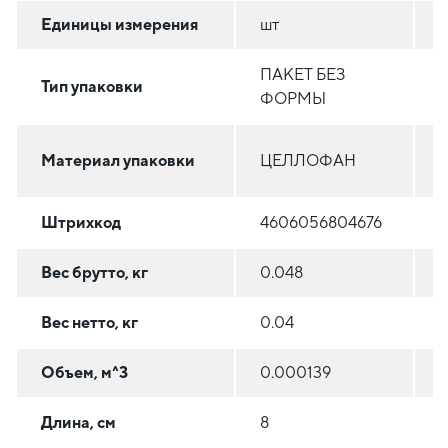
Единицы измерения
шт
ПАКЕТ БЕЗ
Тип упаковки
ФОРМЫ
Материал упаковки
ЦЕЛЛОФАН
Штрихкод
4606056804676
Вес брутто, кг
0.048
0
Вес нетто, кг
0.04
0
Объем, м^3
0.000139
0
Длина, см
8
1