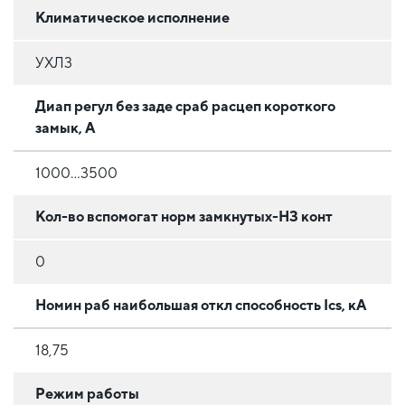
Климатическое исполнение
УХЛ3
Диап регул без заде сраб расцеп короткого
замык, А
1000…3500
Кол-во вспомогат норм замкнутых-НЗ конт
0
Номин раб наибольшая откл способность Ics, кА
18,75
Режим работы