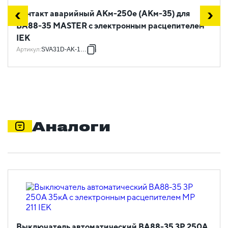
Контакт аварийный АКм-250е (АКм-35) для
ВА88-35 MASTER с электронным расцепителем
IEK
Артикул
:
SVA31D-AK-1-02
Аналоги
Выключатель автоматический ВА88-35 3Р 250А